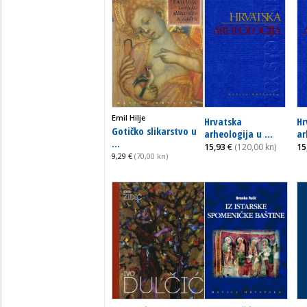
Emil Hilje
Hrvatska
Hr
Gotičko slikarstvo u
arheologija u ...
ar
...
15,93
€
(120,00 kn)
15
9,29 €
(70,00 kn)