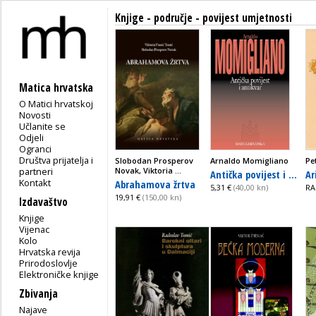
Knjige - područje - povijest umjetnosti
Matica hrvatska
O Matici hrvatskoj
Novosti
Učlanite se
Odjeli
Ogranci
Društva prijatelja i
Slobodan Prosperov
Arnaldo Momigliano
Pe
partneri
Novak, Viktoria ...
Antička povijest i ...
Ar
Kontakt
Abrahamova žrtva
5,31 €
(40,00 kn)
RA
19,91 €
(150,00 kn)
Izdavaštvo
Knjige
Vijenac
Kolo
Hrvatska revija
Prirodoslovlje
Elektroničke knjige
Zbivanja
Najave