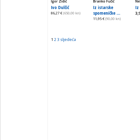
Igor Zidić
Branko Fučić
Ne
Ivo Dulčić
Iz istarske
Iz
spomeničke ...
86,27 €
(650,00 kn)
3,
11,95 €
(90,00 kn)
1
2
3
sljedeća