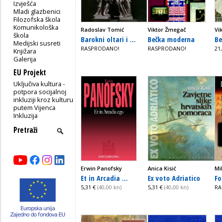
Izvješća
Mladi glazbenici
Filozofska škola
Komunikološka
Radoslav Tomić
Viktor Žmegač
Vi
škola
Barokni oltari i ...
Bečka moderna
Be
Medijski susreti
RASPRODANO!
RASPRODANO!
21
Knjižara
Galerija
EU Projekt
Uključiva kultura -
potpora socijalnoj
inkluziji kroz kulturu
putem Vijenca
Inkluzija
Erwin Panofsky
Anica Kisić
Mi
Et in Arcadia ...
Ex voto Adriatico
Fo
5,31 €
(40,00 kn)
5,31 €
(40,00 kn)
RA