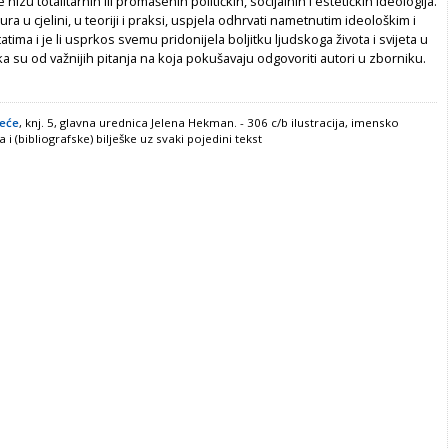
nizu totalitarnih ili promašenih političkih, socijalnih i estetičkih ideologija.
ura u cjelini, u teoriji i praksi, uspjela odhrvati nametnutim ideološkim i
tima i je li usprkos svemu pridonijela boljitku ljudskoga života i svijeta u
a su od važnijih pitanja na koja pokušavaju odgovoriti autori u zborniku.
jeće
, knj. 5, glavna urednica Jelena Hekman. - 306 c/b ilustracija, imensko
a i (bibliografske) bilješke uz svaki pojedini tekst