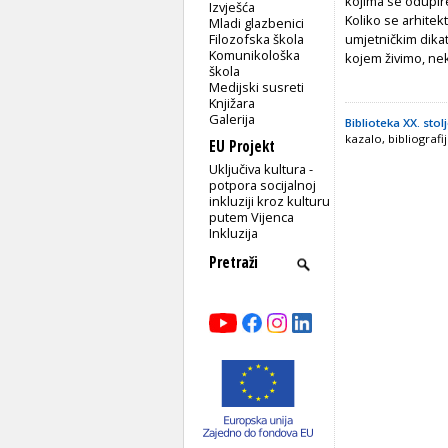
kojima se odupire 
Izvješća
Koliko se arhitekt
Mladi glazbenici
Filozofska škola
umjetničkim dikata
Komunikološka
kojem živimo, nek
škola
Medijski susreti
Knjižara
Galerija
Biblioteka XX. stol
kazalo, bibliografij
EU Projekt
Uključiva kultura -
potpora socijalnoj
inkluziji kroz kulturu
putem Vijenca
Inkluzija