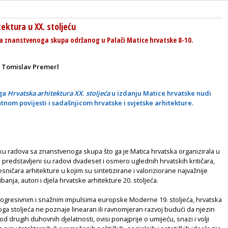
ektura u XX. stoljeću
a znanstvenoga skupa održanog u Palači Matice hrvatske 8-10.
 Tomislav Premerl
iga
Hrvatska arhitektura XX. stoljeća
u izdanju Matice hrvatske nudi
ntnom povijesti i sadašnjicom hrvatske i svjetske arhitekture.
 radova sa znanstvenoga skupa što ga je Matica hrvatska organizirala u
redstavljeni su radovi dvadeset i osmero uglednih hrvatskih kritičara,
esničara arhitekture u kojim su sintetizirane i valoriziorane najvažnije
ibanja, autori i djela hrvatske arhitekture 20. stoljeća.
ogresivnim i snažnim impulsima europske Moderne 19. stoljeća, hrvatska
oga stoljeća ne poznaje linearan ili ravnomjeran razvoj budući da njezin
d drugih duhovnih djelatnosti, ovisi ponajprije o umijeću, snazi i volji