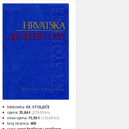
biblioteka:
XX. STOLJEĆE
cijena:
35,84
€
(270,00 kn)
nova cijena:
15,93
€
(120,00 kn)
broj stranica:
405
uvez:
uvez broširan i prošiven