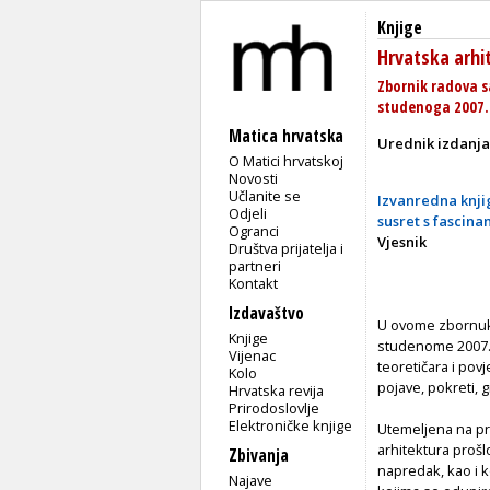
Knjige
Hrvatska arhit
Zbornik radova s
studenoga 2007.
Matica hrvatska
Urednik izdanja
O Matici hrvatskoj
Novosti
Učlanite se
Izvanredna knj
Odjeli
susret s fascina
Ogranci
Vjesnik
Društva prijatelja i
partneri
Kontakt
Izdavaštvo
U ovome zbornuku
Knjige
studenome 2007. p
Vijenac
teoretičara i povj
Kolo
pojave, pokreti, g
Hrvatska revija
Prirodoslovlje
Elektroničke knjige
Utemeljena na pr
arhitektura prošl
Zbivanja
napredak, kao i ko
Najave