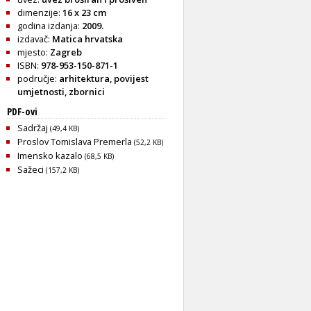
dimenzije:
16 x 23 cm
godina izdanja:
2009.
izdavač:
Matica hrvatska
mjesto:
Zagreb
ISBN:
978-953-150-871-1
područje:
arhitektura
,
povijest
umjetnosti
,
zbornici
PDF-ovi
Sadržaj
(49,4 KB)
Proslov Tomislava Premerla
(52,2 KB)
Imensko kazalo
(68,5 KB)
Sažeci
(157,2 KB)