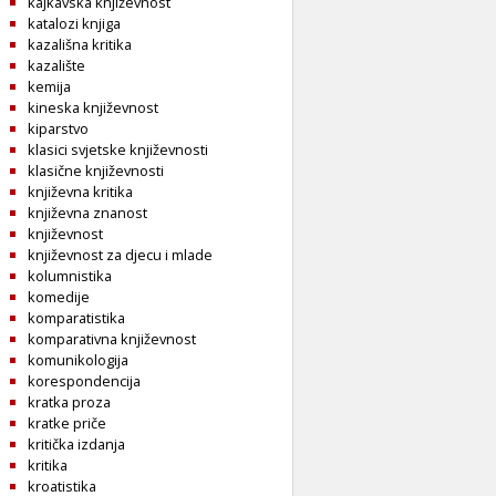
kajkavska književnost
katalozi knjiga
kazališna kritika
kazalište
kemija
kineska književnost
kiparstvo
klasici svjetske književnosti
klasične književnosti
književna kritika
književna znanost
književnost
književnost za djecu i mlade
kolumnistika
komedije
komparatistika
komparativna književnost
komunikologija
korespondencija
kratka proza
kratke priče
kritička izdanja
kritika
kroatistika