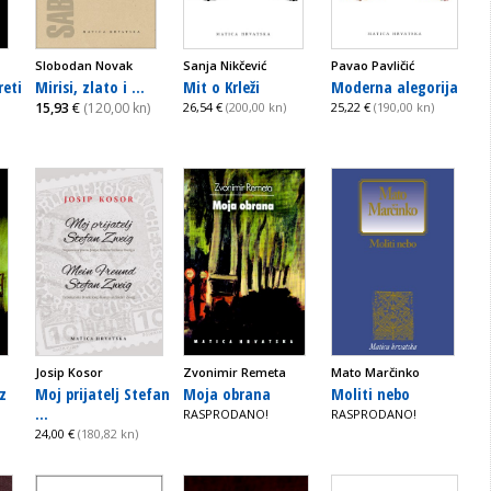
Slobodan Novak
Sanja Nikčević
Pavao Pavličić
reti
Mirisi, zlato i ...
Mit o Krleži
Moderna alegorija
15,93
€
(120,00 kn)
26,54 €
(200,00 kn)
25,22 €
(190,00 kn)
Josip Kosor
Zvonimir Remeta
Mato Marčinko
tz
Moj prijatelj Stefan
Moja obrana
Moliti nebo
...
RASPRODANO!
RASPRODANO!
24,00 €
(180,82 kn)