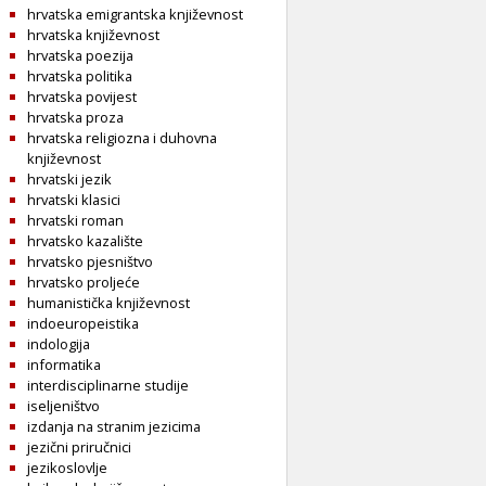
hrvatska emigrantska književnost
hrvatska književnost
hrvatska poezija
hrvatska politika
hrvatska povijest
hrvatska proza
hrvatska religiozna i duhovna
književnost
hrvatski jezik
hrvatski klasici
hrvatski roman
hrvatsko kazalište
hrvatsko pjesništvo
hrvatsko proljeće
humanistička književnost
indoeuropeistika
indologija
informatika
interdisciplinarne studije
iseljeništvo
izdanja na stranim jezicima
jezični priručnici
jezikoslovlje