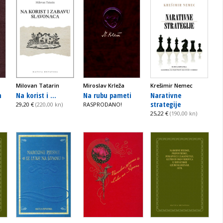
Milovan Tatarin
Miroslav Krleža
Krešimir Nemec
m
Na korist i ...
Na rubu pameti
Narativne
strategije
29,20 €
(220,00 kn)
RASPRODANO!
25,22 €
(190,00 kn)