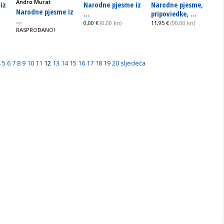
Andro Murat
iz
Narodne pjesme iz
Narodne pjesme,
Narodne pjesme iz
...
pripoviedke, ...
...
0,00 €
(0,00 kn)
11,95 €
(90,00 kn)
RASPRODANO!
4
5
6
7
8
9
10
11
12
13
14
15
16
17
18
19
20
sljedeća