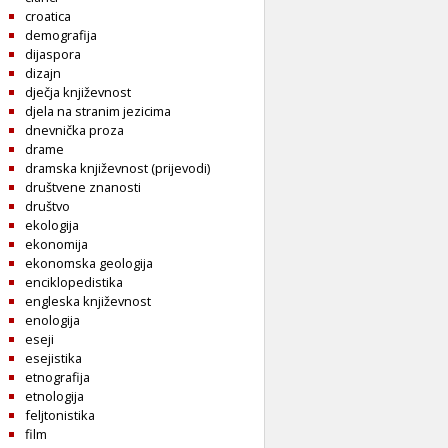
croatica
demografija
dijaspora
dizajn
dječja književnost
djela na stranim jezicima
dnevnička proza
drame
dramska književnost (prijevodi)
društvene znanosti
društvo
ekologija
ekonomija
ekonomska geologija
enciklopedistika
engleska književnost
enologija
eseji
esejistika
etnografija
etnologija
feljtonistika
film