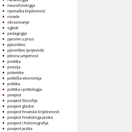
neurofiziologija
njemačka književnost
novele
obrazovanje
ogledi
pedagogija
pjesme u prozi
pjesništvo
pjesništvo (prijevodi)
plesna umjetnost
poetika
poezija
polemike
politička ekonomija
politika
politika i politologija
povijest
povijest filozofije
povijest glazbe
povijest hrvatske književnosti
povijest hrvatskoga jezika
povijest i historiografija
povijest jezika