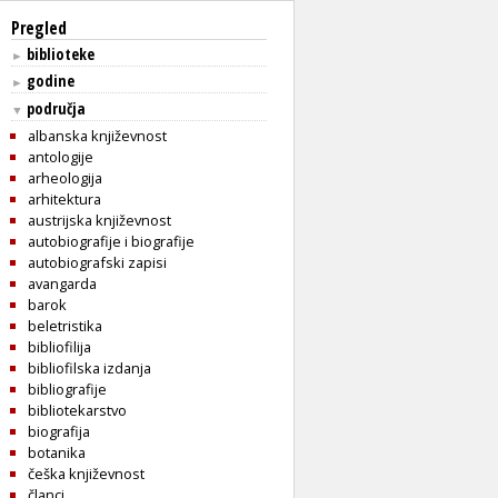
Pregled
biblioteke
►
godine
►
područja
▼
albanska književnost
antologije
arheologija
arhitektura
austrijska književnost
autobiografije i biografije
autobiografski zapisi
avangarda
barok
beletristika
bibliofilija
bibliofilska izdanja
bibliografije
bibliotekarstvo
biografija
botanika
češka književnost
članci