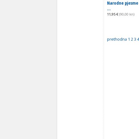
Narodne pjesme 
...
11,95 €
(90,00 kn)
prethodna
1
2
3