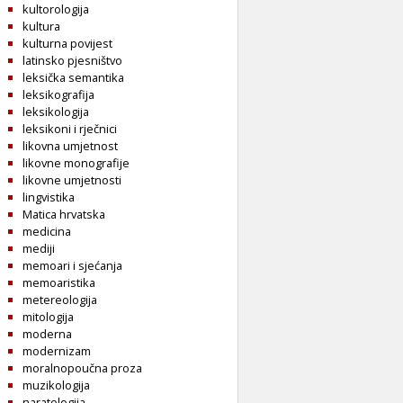
kultorologija
kultura
kulturna povijest
latinsko pjesništvo
leksička semantika
leksikografija
leksikologija
leksikoni i rječnici
likovna umjetnost
likovne monografije
likovne umjetnosti
lingvistika
Matica hrvatska
medicina
mediji
memoari i sjećanja
memoaristika
metereologija
mitologija
moderna
modernizam
moralnopoučna proza
muzikologija
naratologija