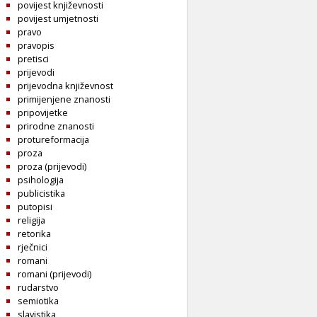
povijest književnosti
povijest umjetnosti
pravo
pravopis
pretisci
prijevodi
prijevodna književnost
primijenjene znanosti
pripovijetke
prirodne znanosti
protureformacija
proza
proza (prijevodi)
psihologija
publicistika
putopisi
religija
retorika
rječnici
romani
romani (prijevodi)
rudarstvo
semiotika
slavistika