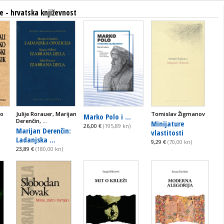
e - hrvatska književnost
eo
Julije Rorauer, Marijan
Tomislav Žigmanov
Marko Polo i ...
Derenčin, ...
Minijature
26,00 €
(195,89 kn)
Marijan Derenčin:
vlastitosti
Ladanjska ...
9,29 €
(70,00 kn)
23,89 €
(180,00 kn)