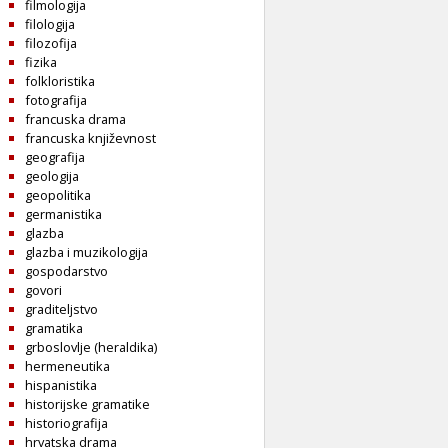
filmologija
filologija
filozofija
fizika
folkloristika
fotografija
francuska drama
francuska književnost
geografija
geologija
geopolitika
germanistika
glazba
glazba i muzikologija
gospodarstvo
govori
graditeljstvo
gramatika
grboslovlje (heraldika)
hermeneutika
hispanistika
historijske gramatike
historiografija
hrvatska drama