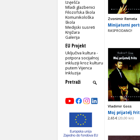
Izvješća
Mladi glazbenici
Filozofska škola
Komunikološka
Zvonimir Remeta
škola
Minijaturni port
Medijski susreti
RASPRODANO!
Knjižara
Galerija
EU Projekt
Uključiva kultura -
potpora socijalnoj
inkluziji kroz kulturu
putem Vijenca
Inkluzija
Vladimir Goss
Moj prijatelj Fri
2,65 €
(20,00 kn)