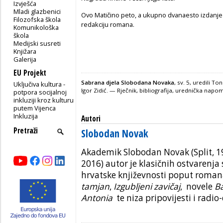
Izvješća
Mladi glazbenici
Ovo Matičino peto, a ukupno dvanaesto izdanj
Filozofska škola
redakciju romana.
Komunikološka
škola
Medijski susreti
Knjižara
Galerija
EU Projekt
Sabrana djela Slobodana Novaka
, sv. 5, uredili T
Uključiva kultura -
Igor Zidić. — Rječnik, bibliografija, urednička nap
potpora socijalnoj
inkluziji kroz kulturu
putem Vijenca
Inkluzija
Autori
Slobodan Novak
Akademik Slobodan Novak (Split, 1
2016) autor je klasičnih ostvarenj
hrvatske književnosti poput roma
tamjan
,
Izgubljeni zavičaj
, novele
B
Antonia
te niza pripovijesti i radio