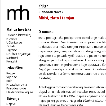
Knjige
Slobodan Novak
Mirisi, zlato i tamjan
Matica hrvatska
O romanu
O Matici hrvatskoj
»Ako postoji naše poslijeratno pokoljenje malo
Novosti
romana
Mirisi, zlato i tamjan
njezin pravi predstav
Učlanite se
Odjeli
to da Madona može umrijeti. Prijelazno mu se s
Ogranci
nepromjenjivo, i ne preostaje mu drugo nego 
Društva prijatelja i
raju smo. I to je sada vječnost. Da je pisao na n
partneri
zbog svoje duboko proumljene i književno dojm
Kontakt
apsolutiziranim vrijednostima koje sputavaju čo
Izdavaštvo
Izgubljeni zavičaj
s poetskim romanom Czeslaw
Knjige
se da Novak ni u čemu ne mora ustuknuti pred 
Vijenac
Pavletić
).
Kolo
Hrvatska revija
Antologijski roman hrvatske književnosti
Mirisi,
Prirodoslovlje
objavljen u nakladi Matice hrvatske 1968. (2. izd
Elektroničke knjige
Novak tijekom 1968. i 1969. najviša književna pr
Zbivanja
najbolju knjigu proze, Nagradu
Vladimir Nazor
,
Najave
Nagradu kritike
Večernjega lista
.