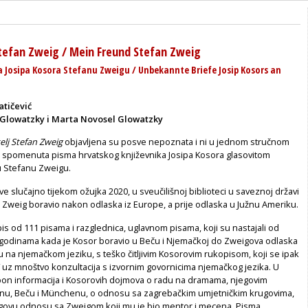
 Stefan Zweig / Mein Freund Stefan Zweig
Josipa Kosora Stefanu Zweigu / Unbekannte Briefe Josip Kosors an
atičević
 Glowatzky i Marta Novosel Glowatzky
elj Stefan Zweig
objavljena su posve nepoznata i ni u jednom stručnom
 spomenuta pisma hrvatskog književnika Josipa Kosora glasovitom
u Stefanu Zweigu.
e slučajno tijekom ožujka 2020, u sveučilišnoj biblioteci u saveznoj državi
 Zweig boravio nakon odlaska iz Europe, a prije odlaska u Južnu Ameriku.
pis od 111 pisama i razglednica, uglavnom pisama, koji su nastajali od
u godinama kada je Kosor boravio u Beču i Njemačkoj do Zweigova odlaska
su na njemačkom jeziku, s teško čitljivim Kosorovim rukopisom, koji se ipak
i“ uz mnoštvo konzultacija s izvornim govornicima njemačkog jezika. U
aspon informacija i Kosorovih dojmova o radu na dramama, njegovim
inu, Beču i Münchenu, o odnosu sa zagrebačkim umjetničkim krugovima,
egovu odnosu sa Zweigom koji mu je bio mentor i mecena. Pisma