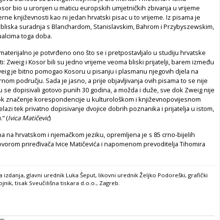
osor bio u uronjen u maticu europskih umjetničkih zbivanja u vrijeme
ne književnosti kao ni jedan hrvatski pisac u to vrijeme. Iz pisama je
 bliska suradnja s Blanchardom, Stanislavskim, Bahrom i Przybyszewskim,
ualcima toga doba.
aterijalno je potvrđeno ono što se i pretpostavljalo u studiju hrvatske
ti: Zweig i Kosor bili su jedno vrijeme veoma bliski prijatelji, barem između
Zweig je bitno pomogao Kosoru u pisanju i plasmanu njegovih djela na
m području. Sada je jasno, a prije objavljivanja ovih pisama to se nije
u se dopisivali gotovo punih 30 godina, a možda i duže, sve dok Zweig nije
 dok značenje korespondencije u kulturološkom i književnopovijesnom
elazi tek privatno dopisivanje dvojice dobrih poznanika i prijatelja u istom,
“ (
Ivica Matičević
)
ena na hrvatskom i njemačkom jeziku, opremljena je s 85 crno-bijelih
govorom priređivača Ivice Matičevića i napomenom prevoditelja Tihomira
 izdanja, glavni urednik Luka Šeput, likovni urednik Željko Podoreški, grafički
nik, tisak Sveučilišna tiskara d.o.o., Zagreb.