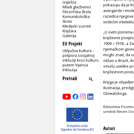
Izvješća
pokazuju da je K
Mladi glazbenici
avangarde i moder
Filozofska škola
razvidna njegova
Komunikološka
škola
vodećim intelekt
Medijski susreti
Knjižara
„U ovim pismima m
Galerija
književne povijes
EU Projekt
1909. i 1918., a 
njemačkom govorno
Uključiva kultura -
moglo znati, da s
potpora socijalnoj
inkluziji kroz kulturu
otišao u Brazil,
putem Vijenca
smislu uvelike pr
Inkluzija
književnom poslu.
Knjiga je objavlj
ilustracija, pred
Glowatzkoga.
Biblioteka Posebna
urednik Neven Osoj
Autori