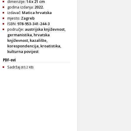
dimenzije:
14 x 21 cm
godina izdanja:
2022.
izdavač:
Matica hrvatska
mjesto:
Zagreb
ISBN:
978-953-341-244-3
područje:
austrijska književnost
,
germanistika
,
hrvatska
književnost
,
kazalište
,
korespondencija
,
kroatistika
,
kulturna povijest
PDF-ovi
Sadržaj
(83,2 KB)