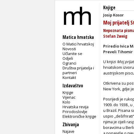
Knjige
Josip Kosor
Moj prijatelj
Nepoznata pisma 
Stefan Zweig
Matica hrvatska
O Matici hrvatskoj
Priredio Ivica M
Novosti
Preveli Tihomir
Učlanite se
Odjeli
U knjizi
Moj prijat
Ogranci
hrvatskom izvoru
Društva prijatelja i
partneri
austrijskom pisc
Kontakt
Otkrivena su posv
Izdavaštvo
New York, gdje je
Knjige
Vijenac
Posrijedi je ruko
Kolo
1909. do 1938., 
Hrvatska revija
u Brazil. Pisana 
Prirodoslovlje
uspio „dešifrirat
Elektroničke knjige
njima je cijeli r
Zbivanja
boravcima u Berl
Najave
a ponajviše o nj