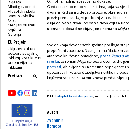
O, molim, molim, izvest ćemo dokaze.
Izvješća
Mladi glazbenici
Gledao sam po nepoznatim licima, koja su sjed
Filozofska škola
dvorani. Kad sam ugledao prozore, okrenuo sam
Komunikološka
prezir prema sudu, ni podcjenjivanje. Htio sam
škola
dalje od ovih zidova i od svih zidova koji se uop
Medijski susreti
ulomak iz dosad neobjavljena romana
Moja 
Knjižara
Galerija
EU Projekt
Sve do kraja devedesetih godina prošloga stolje
Uključiva kultura -
prepušteni zaboravu. Nastojanjima Matice hrvatsk
potpora socijalnoj
autorove književne ostavštine,
proze
Zapis o Na
inkluziji kroz kulturu
svesku
, te roman
Moja obrana
u ovome, drugom
putem Vijenca
portreti
) objavljene su Remetine pripovjetke i n
Inkluzija
upozorava hrvatsko čitateljstvo i kritiku na opus
književni rad tek treba biti iznova predstavljen 
Bibl.
Koloplet hrvatske proze
, urednica Jelena Hekm
Autori
Zvonimir
Remeta