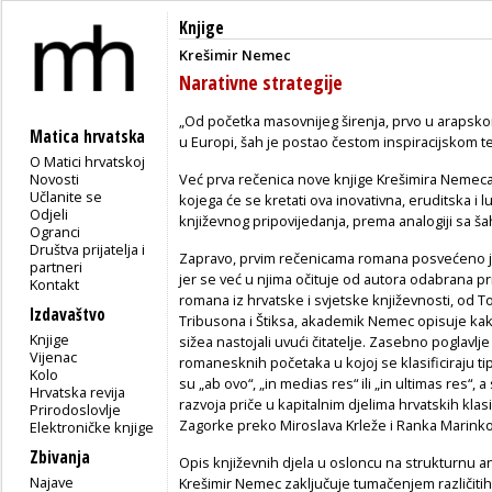
Knjige
Krešimir Nemec
Narativne strategije
„Od početka masovnijeg širenja, prvo u arapskom
Matica hrvatska
u Europi, šah je postao čestom inspiracijskom t
O Matici hrvatskoj
Novosti
Već prva rečenica nove knjige Krešimira Nemeca
Učlanite se
kojega će se kretati ova inovativna, eruditska i
Odjeli
književnog pripovijedanja, prema analogiji sa 
Ogranci
Društva prijatelja i
Zapravo, prvim rečenicama romana posvećeno je
partneri
jer se već u njima očituje od autora odabrana pr
Kontakt
romana iz hrvatske i svjetske književnosti, od T
Izdavaštvo
Tribusona i Štiksa, akademik Nemec opisuje kako
Knjige
sižea nastojali uvući čitatelje. Zasebno poglavlj
Vijenac
romanesknih početaka u kojoj se klasificiraju ti
Kolo
su „ab ovo“, „in medias res“ ili „in ultimas res“, 
Hrvatska revija
razvoja priče u kapitalnim djelima hrvatskih klas
Prirodoslovlje
Zagorke preko Miroslava Krleže i Ranka Marinkov
Elektroničke knjige
Zbivanja
Opis književnih djela u osloncu na strukturnu 
Najave
Krešimir Nemec zaključuje tumačenjem različitih