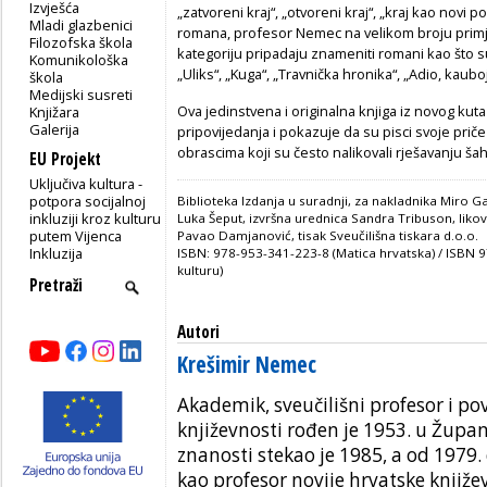
Izvješća
„zatvoreni kraj“, „otvoreni kraj“, „kraj kao novi po
Mladi glazbenici
romana, profesor Nemec na velikom broju primj
Filozofska škola
kategoriju pripadaju znameniti romani kao što su
Komunikološka
„Uliks“, „Kuga“, „Travnička hronika“, „Adio, kaub
škola
Medijski susreti
Ova jedinstvena i originalna knjiga iz novog kut
Knjižara
Galerija
pripovijedanja i pokazuje da su pisci svoje priče z
obrascima koji su često nalikovali rješavanju šah
EU Projekt
Uključiva kultura -
potpora socijalnoj
Biblioteka Izdanja u suradnji, za nakladnika Miro G
inkluziji kroz kulturu
Luka Šeput, izvršna urednica Sandra Tribuson, likov
putem Vijenca
Pavao Damjanović, tisak Sveučilišna tiskara d.o.o.
Inkluzija
ISBN: 978-953-341-223-8 (Matica hrvatska) / ISBN 
kulturu)
Autori
Krešimir Nemec
Akademik, sveučilišni profesor i po
književnosti rođen je 1953. u Župan
znanosti stekao je 1985, a od 1979. 
kao profesor novije hrvatske knjiže