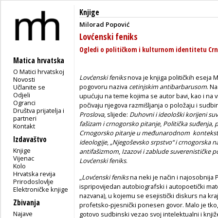
Knjige
Milorad Popović
Lovćenski feniks
Ogledi o političkom i kulturnom identitetu Cr
Matica hrvatska
O Matici hrvatskoj
Lovćenski feniks
nova je knjiga političkih eseja 
Novosti
pogovoru naziva
cetinjskim antibarbarusom
. N
Učlanite se
Odjeli
upućuju na teme kojima se autor bavi, kao i na v
Ogranci
počivaju njegova razmišljanja o položaju i sud
Društva prijatelja i
Proslova
, slijede:
Duhovni i ideološki korijeni 
partneri
fašizam i crnogorsko pitanje
,
Politička suđenja, 
Kontakt
Crnogorsko pitanje u međunarodnom konteks
Izdavaštvo
ideologije
,
„Njegoševsko srpstvo“ i crnogorska na
Knjige
antifašizmom
,
Izazovi i zablude suverenističke po
Vijenac
Lovćenski feniks
.
Kolo
Hrvatska revija
„
Lovćenski feniks
na neki je način i najosobnija P
Prirodoslovlje
ispripovijedan autobiografski i autopoetički mater
Elektroničke knjige
nazvana), u kojemu se esejistički diskurs na k
Zbivanja
profetsko-pjesnički ponesen govor. Malo je tko,
Najave
gotovo sudbinski vezao svoj intelektualni i knjiž