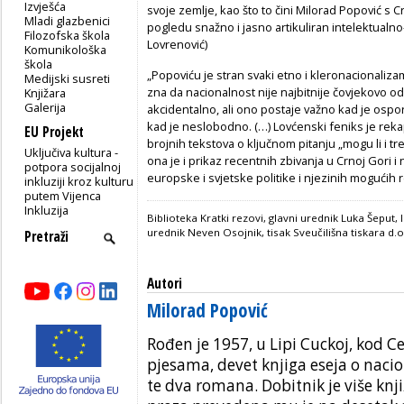
Izvješća
svoje zemlje, kao što to čini Milorad Popović 
Mladi glazbenici
pogledu snažno i jasno artikuliran intelektualno-
Filozofska škola
Lovrenović)
Komunikološka
škola
„Popoviću je stran svaki etno i kleronacionaliza
Medijski susreti
zna da nacionalnost nije najbitnije čovjekovo o
Knjižara
Galerija
akcidentalno, ali ono postaje važno kad je osp
kad je neslobodno. (…) Lovćenski feniks je rekap
EU Projekt
brojnih tekstova o ključnom pitanju „mogu li i tre
Uključiva kultura -
ona je i prikaz recentnih zbivanja u Crnoj Gori 
potpora socijalnoj
europske i svjetske politike i njezinih mogućih
inkluziji kroz kulturu
putem Vijenca
Inkluzija
Biblioteka Kratki rezovi, glavni urednik Luka Šeput, l
urednik Neven Osojnik, tisak Sveučilišna tiskara d.o
Autori
Milorad Popović
Rođen je 1957, u Lipi Cuckoj, kod Ce
pjesama, devet knjiga eseja o naci
te dva romana. Dobitnik je više knj