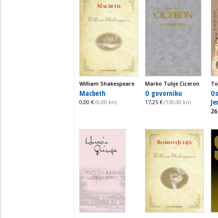
William Shakespeare
Marko Tulije Ciceron
To
Macbeth
O govorniku
Os
Je
0,00 €
(0,00 kn)
17,25 €
(130,00 kn)
26