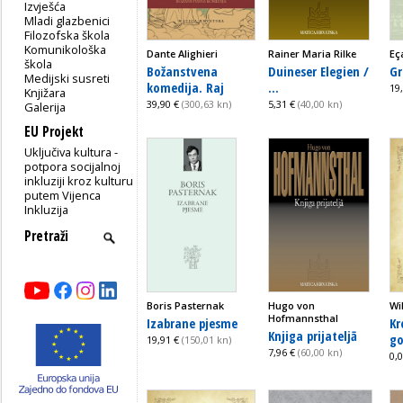
Izvješća
Mladi glazbenici
Filozofska škola
Komunikološka
Dante Alighieri
Rainer Maria Rilke
Eç
škola
Božanstvena
Duineser Elegien /
Gr
Medijski susreti
komedija. Raj
...
19
Knjižara
39,90 €
(300,63 kn)
5,31 €
(40,00 kn)
Galerija
EU Projekt
Uključiva kultura -
potpora socijalnoj
inkluziji kroz kulturu
putem Vijenca
Inkluzija
Boris Pasternak
Hugo von
Wi
Hofmannsthal
Izabrane pjesme
Kr
Knjiga prijateljā
go
19,91 €
(150,01 kn)
7,96 €
(60,00 kn)
0,