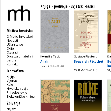
Knjige - područje - svjetski klasici
Matica hrvatska
O Matici hrvatskoj
Novosti
Učlanite se
Odjeli
Ogranci
Društva prijatelja i
Kornelije Tacit
Gustave Flaubert
Da
partneri
Anali
Bouvard i Pécuchet
Bo
Kontakt
...
ko
17,25 €
(130,00 kn)
Izdavaštvo
33,18 €
(250,00 kn)
39
Knjige
Vijenac
Kolo
Hrvatska revija
Prirodoslovlje
Elektroničke knjige
Zbivanja
Najave