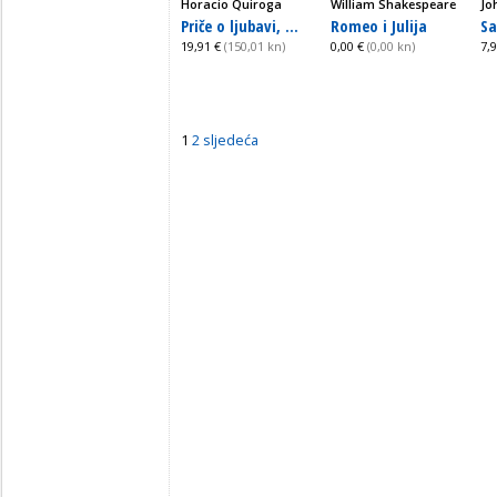
Horacio Quiroga
William Shakespeare
Jo
Priče o ljubavi, ...
Romeo i Julija
Sa
19,91 €
(150,01 kn)
0,00 €
(0,00 kn)
7,
1
2
sljedeća