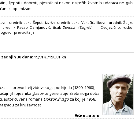
stini, ljepoti i dobroti, pjesnik ni nakon najtežih životnih udaraca ne gubi
šćanski optimizam.
glavni urednik Luka Šeput, izvršni urednik Luka Vukušić, likovni urednik Željko
ki urednik Pavao Damjanović, tisak
Denona
(
Zagreb
). — Dvojezično, rusko-
pogovor prevoditelja
u zadnjih 30 dana:
19,91
€ /150,01 kn
ozaist i prevoditelj židovskoga podrijetla (1890–1960),
ačajnijih pjesnika glasovite generacije Srebrnoga doba
ti, autor čuvena romana
Doktor Živago
za koji je 1958.
agradu za književnost
Više o autoru