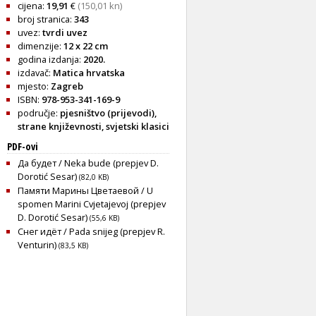
cijena:
19,91
€
(150,01 kn)
broj stranica:
343
uvez:
tvrdi uvez
dimenzije:
12 x 22 cm
godina izdanja:
2020.
izdavač:
Matica hrvatska
mjesto:
Zagreb
ISBN:
978-953-341-169-9
područje:
pjesništvo (prijevodi)
,
strane književnosti
,
svjetski klasici
PDF-ovi
Да будет / Neka bude (prepjev D.
Dorotić Sesar)
(82,0 KB)
Памяти Марины Цветаевой / U
spomen Marini Cvjetajevoj (prepjev
D. Dorotić Sesar)
(55,6 KB)
Снег идëт / Pada snijeg (prepjev R.
Venturin)
(83,5 KB)