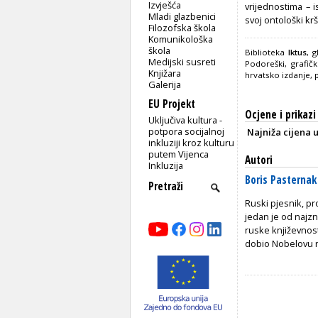
Izvješća
vrijednostima – i
Mladi glazbenici
svoj ontološki kr
Filozofska škola
Komunikološka
škola
Biblioteka
Iktus
, 
Medijski susreti
Podoreški, grafič
Knjižara
hrvatsko izdanje, 
Galerija
EU Projekt
Ocjene i prikazi
Uključiva kultura -
potpora socijalnoj
Najniža cijena 
inkluziji kroz kulturu
putem Vijenca
Autori
Inkluzija
Boris Pasternak
Ruski pjesnik, pr
jedan je od najzn
ruske književnos
dobio Nobelovu n