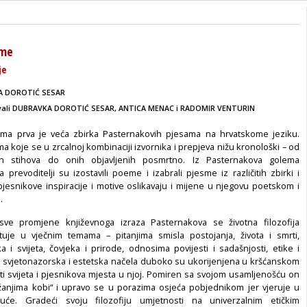
sme
je
A DOROTIĆ SESAR
ali
DUBRAVKA DOROTIĆ SESAR,
ANTICA MENAC
i
RADOMIR VENTURIN
ama prva je veća zbirka Pasternakovih pjesama na hrvatskome jeziku.
a koje se u zrcalnoj kombinaciji izvornika i prepjeva nižu kronološki – od
vih stihova do onih objavljenih posmrtno. Iz Pasternakova golema
prevoditelji su izostavili poeme i izabrali pjesme iz različitih zbirki i
 pjesnikove inspiracije i motive oslikavaju i mijene u njegovu poetskom i
.
ve promjene književnoga izraza Pasternakova se životna filozofija
tuje u vječnim temama – pitanjima smisla postojanja, života i smrti,
 i svijeta, čovjeka i prirode, odnosima povijesti i sadašnjosti, etike i
a svjetonazorska i estetska načela duboko su ukorijenjena u kršćanskom
ti svijeta i pjesnikova mjesta u njoj. Pomiren sa svojom usamljenošću on
žanjima kobi“ i upravo se u porazima osjeća pobjednikom jer vjeruje u
uće. Gradeći svoju filozofiju umjetnosti na univerzalnim etičkim