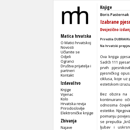
Knjige
Boris Pasternak
Izabrane pje
Dvojezično izdan
Matica hrvatska
Priredila
DUBRAVK
O Matici hrvatskoj
Na hrvatski prepjev
Novosti
Učlanite se
Odjeli
Ova knjiga pjes
Ogranci
Sadrži 111 pjesam
Društva prijatelja i
prvih pjesniko
partneri
pjesničkog opusa 
Kontakt
ciklusa, koje uz
Izdavaštvo
estetskom izrazu
Knjige
Bez obzira na s
Vijenac
Kolo
kontinuirano oči
Hrvatska revija
odnosima čovjeka
Prirodoslovlje
estetike. Njegov
Elektroničke knjige
poimanju povijes
Zbivanja
se prepušta „kri
ljubav i uskrsn
Najave