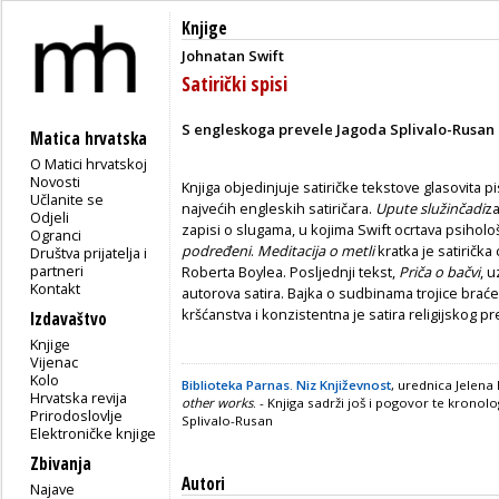
Knjige
Johnatan Swift
Satirički spisi
S engleskoga prevele Jagoda Splivalo-Rusan 
Matica hrvatska
O Matici hrvatskoj
Novosti
Knjiga objedinjuje satiričke tekstove glasovita 
Učlanite se
najvećih engleskih satiričara.
Upute služinčadi
za
Odjeli
zapisi o slugama, u kojima Swift ocrtava psiho
Ogranci
podređeni
.
Meditacija o metli
kratka je satirička
Društva prijatelja i
partneri
Roberta Boylea. Posljednji tekst,
Priča o bačvi
, 
Kontakt
autorova satira. Bajka o sudbinama trojice braće 
kršćanstva i konzistentna je satira religijskog pret
Izdavaštvo
Knjige
Vijenac
Kolo
Biblioteka Parnas. Niz Književnost
, urednica Jelena
Hrvatska revija
other works
. - Knjiga sadrži još i pogovor te kronolo
Prirodoslovlje
Splivalo-Rusan
Elektroničke knjige
Zbivanja
Autori
Najave