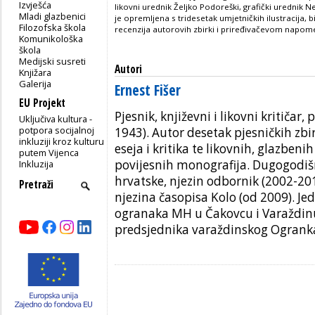
Izvješća
likovni urednik Željko Podoreški, grafički urednik N
Mladi glazbenici
je opremljena s tridesetak umjetničkih ilustracija, 
Filozofska škola
recenzija autorovih zbirki i priređivačevom nap
Komunikološka
škola
Medijski susreti
Autori
Knjižara
Galerija
Ernest Fišer
EU Projekt
Pjesnik, književni i likovni kritičar, 
Uključiva kultura -
potpora socijalnoj
1943). Autor desetak pjesničkih zbir
inkluziji kroz kulturu
eseja i kritika te likovnih, glazbenih
putem Vijenca
povijesnih monografija. Dugogodišn
Inkluzija
hrvatske, njezin odbornik (2002-201
njezina časopisa Kolo (od 2009). Je
ogranaka MH u Čakovcu i Varaždin
predsjednika varaždinskog Ogrank