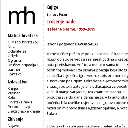
Knjige
Ernest Fišer
Trošenje nade
Izabrane pjesme, 1959–2019
Matica hrvatska
O Matici hrvatskoj
Izbor i pogovor DAVOR ŠALAT
Novosti
Učlanite se
»Ernest Fišer počeo je poeziju pisati još kao ti
Odjeli
majci
, objavio je već sa šesnaest godina u časo
Ogranci
puta pretiskavao. Već to, a osobito sama tema i 
Društva prijatelja i
partneri
osobnoj motivaciji za pisanje poezije koja stoga 
Kontakt
stilistička ili jezična igra, vec rukopis bremeni
autorskom pozicijom. Određena svjetonazorska, 
Izdavaštvo
situacija autora zato je bila odlučujuća za počet
Knjige
veće ili manje varijacije, uza znatna misaona, st
Vijenac
prisutna sve do dana današnjega. A ta autorska
Kolo
Hrvatska revija
početka bila uvelike uvjetovana – gotovo posve 
Prirodoslovlje
razini onim ontološkim i egzistencijalnim, a pot
Elektroničke knjige
Šalat
).
Zbivanja
Najave
Biblioteka Hrvatski pjesnici
, glavni urednik Luka Šepu