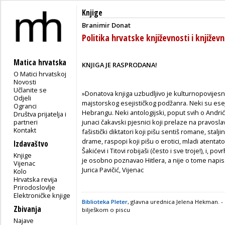
Knjige
Branimir Donat
Politika hrvatske književnosti i književ
Matica hrvatska
KNJIGA JE RASPRODANA!
O Matici hrvatskoj
Novosti
Učlanite se
»Donatova knjiga uzbudljivo je kulturnopovijesno
Odjeli
majstorskog esejističkog podžanra. Neki su esej
Ogranci
Hebrangu. Neki antologijski, poput svih o Andriću
Društva prijatelja i
partneri
junaci čakavski pjesnici koji prelaze na pravoslavl
Kontakt
fašistički diktatori koji pišu sentiš romane, stalji
drame, raspopi koji pišu o erotici, mladi atentato
Izdavaštvo
Šakićevi i Titovi robijaši (često i sve troje!), i, p
Knjige
je osobno poznavao Hitlera, a nije o tome napisao
Vijenac
Jurica Pavičić, Vijenac
Kolo
Hrvatska revija
Prirodoslovlje
Elektroničke knjige
Biblioteka Pleter
, glavna urednica Jelena Hekman. -
Zbivanja
bilješkom o piscu
Najave