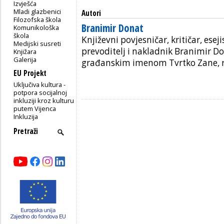
Izvješća
Mladi glazbenici
Autori
Filozofska škola
Branimir Donat
Komunikološka
škola
Književni povjesničar, kritičar, esejis
Medijski susreti
prevoditelj i nakladnik Branimir D
Knjižara
Galerija
građanskim imenom Tvrtko Zane, ro
EU Projekt
Uključiva kultura -
potpora socijalnoj
inkluziji kroz kulturu
putem Vijenca
Inkluzija