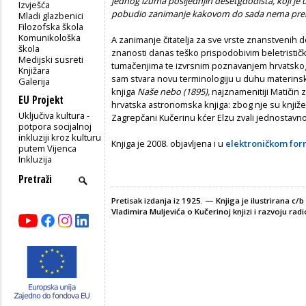
jednog izuma posljednjih desetgdodišta, koji je
Izvješća
pobudio zanimanje kakovom do sada nema pre
Mladi glazbenici
Filozofska škola
Komunikološka
A zanimanje čitatelja za sve vrste znanstvenih d
škola
znanosti danas teško prispodobivim beletristički
Medijski susreti
tumačenjima te izvrsnim poznavanjem hrvatsko
Knjižara
sam stvara novu terminologiju u duhu materinsk
Galerija
knjiga
Naše nebo (1895),
najznamenitiji Matičin z
EU Projekt
hrvatska astronomska knjiga: zbog nje su književ
Uključiva kultura -
Zagrepčani Kučerinu kćer Elzu zvali jednostavno
potpora socijalnoj
inkluziji kroz kulturu
Knjiga je 2008. objavljena i u
elektroničkom for
putem Vijenca
Inkluzija
Pretisak izdanja iz 1925. — Knjiga je ilustrirana c
Vladimira Muljevića o Kučerinoj knjizi i razvoju radi