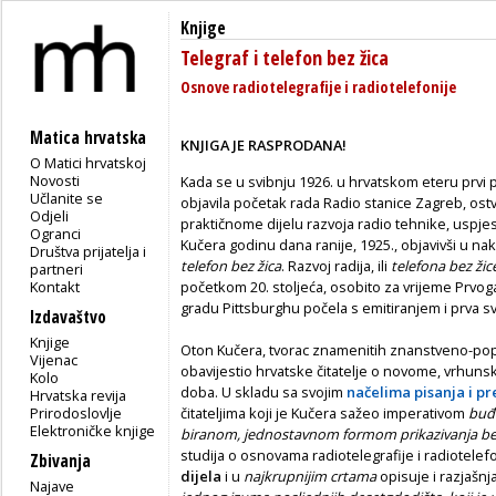
Knjige
Telegraf i telefon bez žica
Osnove radiotelegrafije i radiotelefonije
Matica hrvatska
KNJIGA JE RASPRODANA!
O Matici hrvatskoj
Novosti
Kada se u svibnju 1926. u hrvatskom eteru prvi 
Učlanite se
objavila početak rada Radio stanice Zagreb, ostva
Odjeli
praktičnome dijelu razvoja radio tehnike, uspjes
Ogranci
Kučera godinu dana ranije, 1925., objavivši u na
Društva prijatelja i
telefon bez žica
. Razvoj radija, ili
telefona bez ži
partneri
Kontakt
početkom 20. stoljeća, osobito za vrijeme Prvog
gradu Pittsburghu počela s emitiranjem i prva sv
Izdavaštvo
Knjige
Oton Kučera, tvorac znamenitih znanstveno-popu
Vijenac
obavijestio hrvatske čitatelje o novome, vrhu
Kolo
doba. U skladu sa svojim
načelima pisanja i pr
Hrvatska revija
Prirodoslovlje
čitateljima koji je Kučera sažeo imperativom
buđe
Elektroničke knjige
biranom, jednostavnom formom prikazivanja b
studija o osnovama radiotelegrafije i radiotele
Zbivanja
dijela
i u
najkrupnijim crtama
opisuje i razjašnj
Najave