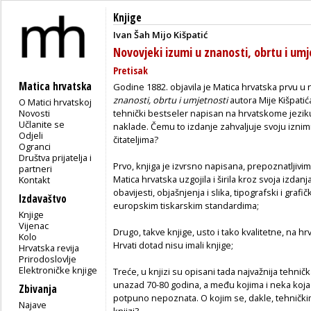
Knjige
Ivan Šah
Mijo Kišpatić
Novovjeki izumi u znanosti, obrtu i umj
Pretisak
Matica hrvatska
Godine 1882. objavila je Matica hrvatska prvu u
znanosti, obrtu i umjetnosti
autora Mije Kišpatića
O Matici hrvatskoj
Novosti
tehnički bestseler napisan na hrvatskome jeziku 
Učlanite se
naklade. Čemu to izdanje zahvaljuje svoju izn
Odjeli
čitateljima?
Ogranci
Društva prijatelja i
Prvo, knjiga je izvrsno napisana, prepoznatljiv
partneri
Matica hrvatska uzgojila i širila kroz svoja izda
Kontakt
obavijesti, objašnjenja i slika, tipografski i gr
Izdavaštvo
europskim tiskarskim standardima;
Knjige
Vijenac
Drugo, takve knjige, usto i tako kvalitetne, na
Kolo
Hrvati dotad nisu imali knjige;
Hrvatska revija
Prirodoslovlje
Elektroničke knjige
Treće, u knjizi su opisani tada najvažnija tehnič
unazad 70-80 godina, a među kojima i neka koja 
Zbivanja
potpuno nepoznata. O kojim se, dakle, tehnički
Najave
knjizi?