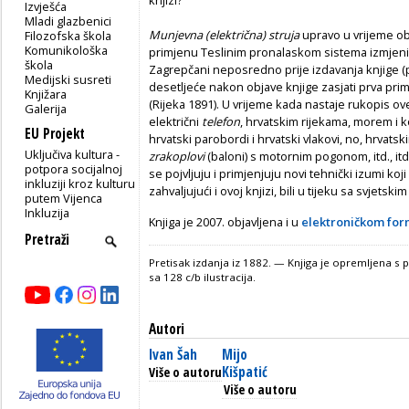
Izvješća
Mladi glazbenici
Munjevna (električna) struja
upravo u vrijeme ob
Filozofska škola
Komunikološka
primjenu Teslinim pronalaskom sistema izmjenični
škola
Zagrepčani neposredno prije izdavanja knjige (p
Medijski susreti
desetljeće nakon objave knjige zasjati prva prim
Knjižara
(Rijeka 1891). U vrijeme kada nastaje rukopis ove
Galerija
električni
telefon
, hrvatskim rijekama, morem i 
EU Projekt
hrvatski parobordi i hrvatski vlakovi, no, hrvatsk
Uključiva kultura -
zrakoplovi
(baloni) s motornim pogonom, itd., it
potpora socijalnoj
se pojvljuju i primjenjuju novi tehnički izumi koji 
inkluziji kroz kulturu
zahvaljujući i ovoj knjizi, bili u tijeku sa svjets
putem Vijenca
Inkluzija
Knjiga je 2007. objavljena i u
elektroničkom fo
Pretisak izdanja iz 1882. — Knjiga je opremljena s
sa 128 c/b ilustracija.
Autori
Ivan Šah
Mijo
Kišpatić
Više o autoru
Više o autoru