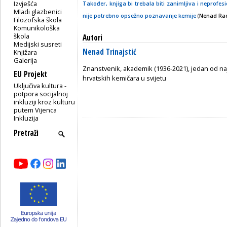
Izvješća
Također, knjiga bi trebala biti zanimljiva i neprofes
Mladi glazbenici
nije potrebno opsežno poznavanje kemije
(
Nenad Ra
Filozofska škola
Komunikološka
škola
Autori
Medijski susreti
Nenad Trinajstić
Knjižara
Galerija
Znanstvenik, akademik (1936-2021), jedan od najc
EU Projekt
hrvatskih kemičara u svijetu
Uključiva kultura -
potpora socijalnoj
inkluziji kroz kulturu
putem Vijenca
Inkluzija