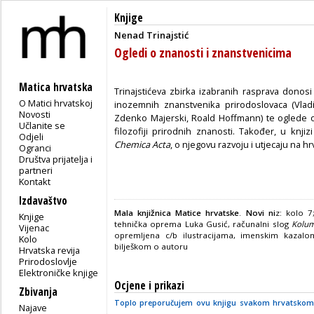
Knjige
Nenad Trinajstić
Ogledi o znanosti i znanstvenicima
Matica hrvatska
Trinajstićeva zbirka izabranih rasprava donosi
O Matici hrvatskoj
inozemnih znanstvenika prirodoslovaca (Vlad
Novosti
Zdenko Majerski, Roald Hoffmann) te oglede o
Učlanite se
filozofiji prirodnih znanosti. Također, u knji
Odjeli
Chemica Acta
, o njegovu razvoju i utjecaju na h
Ogranci
Društva prijatelja i
partneri
Kontakt
Izdavaštvo
Mala knjižnica Matice hrvatske
.
Novi ni
z: kolo 7
Knjige
tehnička oprema Luka Gusić, računalni slog
Kolu
Vijenac
opremljena c/b ilustracijama, imenskim kazalo
Kolo
bilješkom o autoru
Hrvatska revija
Prirodoslovlje
Elektroničke knjige
Ocjene i prikazi
Zbivanja
Toplo preporučujem ovu knjigu svakom hrvatskom
Najave