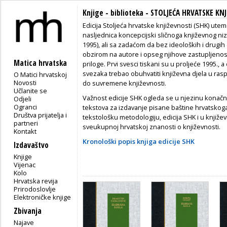
Knjige - biblioteka - STOLJEĆA HRVATSKE KN
Edicija Stoljeća hrvatske književnosti (SHK) utem
nasljednica koncepcijski sličnoga književnog niz
1995), ali sa zadaćom da bez ideoloških i drugih 
obzirom na autore i opseg njihove zastupljenost
Matica hrvatska
priloge. Prvi svesci tiskani su u proljeće 1995., a 
svezaka trebao obuhvatiti književna djela u ra
O Matici hrvatskoj
Novosti
do suvremene književnosti.
Učlanite se
Važnost edicije SHK ogleda se u njezinu konačn
Odjeli
Ogranci
tekstova za izdavanje pisane baštine hrvatskog
Društva prijatelja i
tekstološku metodologiju, edicija SHK i u knjiže
partneri
sveukupnoj hrvatskoj znanosti o književnosti.
Kontakt
Kronološki popis knjiga edicije SHK
Izdavaštvo
Knjige
Vijenac
Kolo
Hrvatska revija
Prirodoslovlje
Elektroničke knjige
Zbivanja
Najave