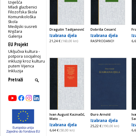
Izvješća
Mladi glazbenici
Filozofska škola
Komunikološka
škola
Medijski susreti
Dragutin Tadijanović
Dobriša Cesarić
Fr
Knjižara
Izabrana djela
Izabrana djela
Iz
Galerija
21,24 €
(160,00 kn)
RASPRODANO!
6,
EU Projekt
Uključiva kultura -
potpora socijalnoj
inkluziji kroz kulturu
putem Vijenca
Inkluzija
Ivan August Kaznačić,
Đuro Arnold
Iv
Mato ...
Sa
Izabrana djela
Izabrana djela
Iz
25,22 €
(190,00 kn)
6,64 €
(50,00 kn)
6,