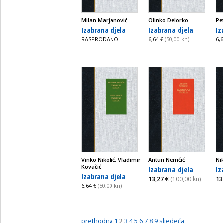
Milan Marjanović
Olinko Delorko
Pe
Izabrana djela
Izabrana djela
Iz
RASPRODANO!
6,64 €
(50,00 kn)
6,
Vinko Nikolić, Vladimir
Antun Nemčić
Ni
Kovačić
Izabrana djela
Iz
Izabrana djela
13,27
€
(100,00 kn)
13
6,64 €
(50,00 kn)
prethodna
1
2
3
4
5
6
7
8
9
sljedeća