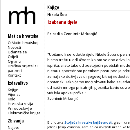
Knjige
Nikola Šop
Izabrana djela
Priredio Zvonimir Mrkonjić
Matica hrvatska
O Matici hrvatskoj
Novosti
Učlanite se
"Upitamo li se, odakle djelo Nikole Šopa crpe sn
Odjeli
bismo tražiti u odlučnosti kojom se ono odvojil
Ogranci
isprika, a isto tako od postojećih poetskih mode
Društva prijatelja i
partneri
njemu usporednom poetikom postupno je otkriva
Kontakt
zemaljsko doživljava u njegovoj bitnoj nedostatn
opstanak. Tako ćemo moći shvatiti kako se jedan 
Izdavaštvo
od naših mnogo prisutnijih pjesnika bavio suvre
Knjige
vidi bila apokaliptička."
Vijenac
Zvonimir Mrkonjić
Kolo
Hrvatska revija
Prirodoslovlje
Elektroničke knjige
Zbivanja
Biblioteka
Stoljeća hrvatske književnosti
, glavni ur
Najave
Jelčić i Josip Vončina, zamjenica izvršnih urednika I