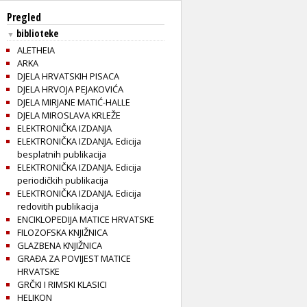
Pregled
biblioteke
▼
ALETHEIA
ARKA
DJELA HRVATSKIH PISACA
DJELA HRVOJA PEJAKOVIĆA
DJELA MIRJANE MATIĆ-HALLE
DJELA MIROSLAVA KRLEŽE
ELEKTRONIČKA IZDANJA
ELEKTRONIČKA IZDANJA. Edicija
besplatnih publikacija
ELEKTRONIČKA IZDANJA. Edicija
periodičkih publikacija
ELEKTRONIČKA IZDANJA. Edicija
redovitih publikacija
ENCIKLOPEDIJA MATICE HRVATSKE
FILOZOFSKA KNJIŽNICA
GLAZBENA KNJIŽNICA
GRAĐA ZA POVIJEST MATICE
HRVATSKE
GRČKI I RIMSKI KLASICI
HELIKON