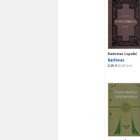
Radoslav Lopašić
Karlovac
0,00 €
(0,00 kn)