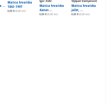
Igor Zidić
Stjepan Damjanović
Matica hrvatska
 ...
Matica hrvatska
Matica hrvatska
1842-1997
danas ...
jučer, ...
0,00 €
(0,00 kn)
0,00 €
(0,00 kn)
0,00 €
(0,00 kn)