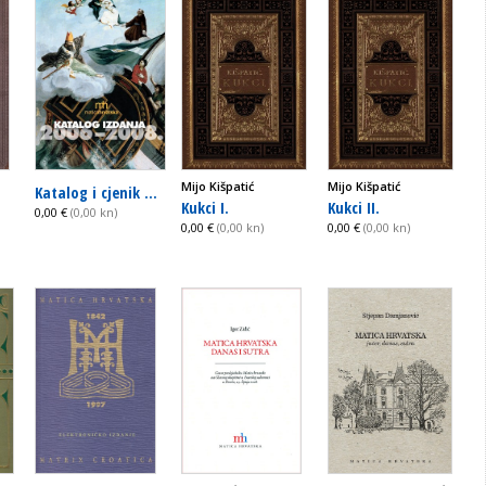
Mijo Kišpatić
Mijo Kišpatić
Katalog i cjenik ...
Kukci I.
Kukci II.
0,00 €
(0,00 kn)
0,00 €
(0,00 kn)
0,00 €
(0,00 kn)