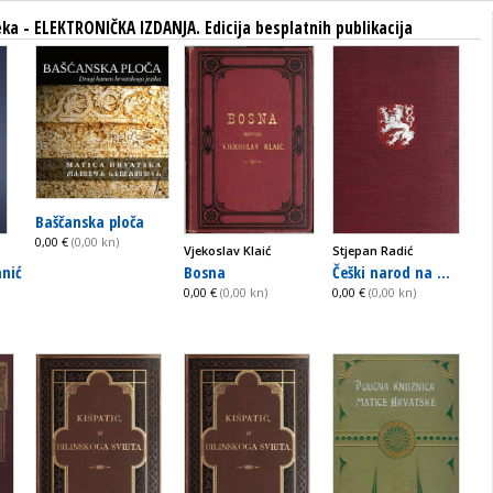
teka - ELEKTRONIČKA IZDANJA. Edicija besplatnih publikacija
Baščanska ploča
0,00 €
(0,00 kn)
Vjekoslav Klaić
Stjepan Radić
nić
Bosna
Češki narod na ...
0,00 €
(0,00 kn)
0,00 €
(0,00 kn)