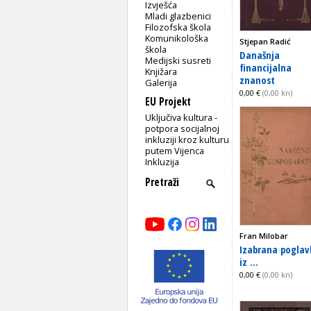
Izvješća
Mladi glazbenici
Filozofska škola
Komunikološka
Stjepan Radić
škola
Današnja
Medijski susreti
financijalna
Knjižara
znanost
Galerija
0,00 €
(0,00 kn)
EU Projekt
Uključiva kultura -
potpora socijalnoj
inkluziji kroz kulturu
putem Vijenca
Inkluzija
Fran Milobar
Izabrana poglav
iz ...
0,00 €
(0,00 kn)