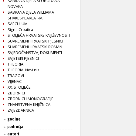
SABRANA DJELA SLOBODANA
NOVAKA
SABRANA DJELA WILLIAMA
SHAKESPEAREA I-IV.
SAECULUM
Signa Croatica
STOLJEĆA HRVATSKE KNJIŽEVNOSTI
SUVREMENI HRVATSKI PJESNICI
SUVREMENI HRVATSKI ROMAN
SVJEDOČANSTVA, DOKUMENTI
SVJETSKI PJESNICI
THEORIA
THEORIA. Novi niz
TRAGOVI
VIJENAC
XX. STOLJEĆE
ZBORNICI
ZBORNICI I MONOGRAFIJE
ZNANSTVENA KNJIŽNICA
ZVJEZDARNICA
godine
►
područja
►
autori
►