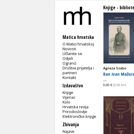
Knjige - biblio
Matica hrvatska
O Matici hrvatskoj
Novosti
Učlanite se
Odjeli
Ogranci
Društva prijatelja i
Agneza Szabo
partneri
Ban Ivan Mažura
Kontakt
...
Izdavaštvo
0,00 €
(0,00 kn)
Knjige
Vijenac
Kolo
Hrvatska revija
Prirodoslovlje
Elektroničke knjige
Zbivanja
Najave