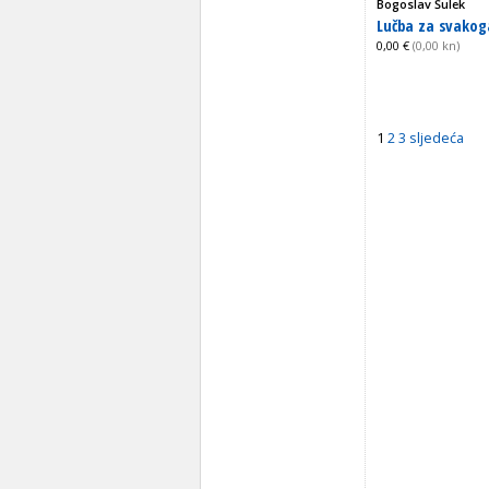
Bogoslav Šulek
Lučba za svakoga
0,00 €
(0,00 kn)
1
2
3
sljedeća