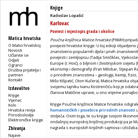
Knjige
Radoslav Lopašić
Karlovac
Poviest i mjestopis grada i okolice
Matica hrvatska
Poučna knjižnica Matice hrvatske
(PKMH) pripada 
O Matici hrvatskoj
povijesti hrvatske knjige. U toj ediciji objavljeno
Novosti
znanstveno-popularnih djela i prvih znanstvenih
Učlanite se
povijesti i zemljopisu (Tadija Smičiklas, Vjekosla
Odjeli
Europe (I. Hoić), o biljnom i životinjskom svijetu 
Ogranci
ekonomiji i demografiji (Fran Milobar, Stjepan Rad
Društva prijatelja i
partneri
o prirodnim znanostima – geologiji, kemiji, fizici
Kontakt
Mišo Kišpatić, Oton Kučera). Matica hrvatska objav
svojemu tajniku Ivanu Kostrenčiću koji je odabr
Izdavaštvo
članova Matičine uprave, u ono vrijeme ponajbol
Knjige
Vijenac
Knjige Poučne knjižnice Matice hrvatske odigra
Kolo
Hrvatska revija
humanističkih i posebice prirodnih znanosti
u
Prirodoslovlje
stoljeća. Osim toga, te su knjige svojom likov
Elektroničke knjige
ondašnjoj europskoj knjižnoj produkciji pa je Ma
nagrada s europskih knjižnih sajmova i izložaba
Zbivanja
Najave