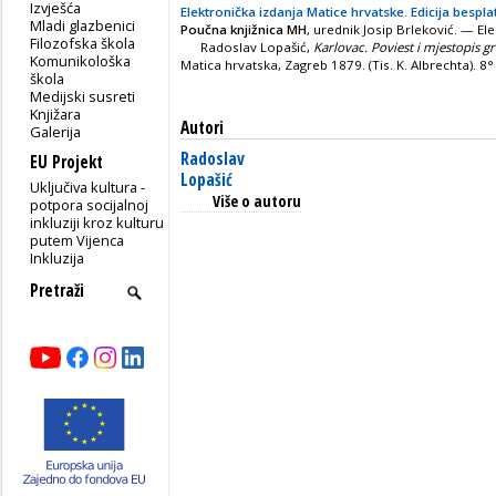
Izvješća
Elektronička izdanja Matice hrvatske. Edicija bespla
Mladi glazbenici
Poučna knjižnica MH
, urednik Josip Brleković. — Ele
Filozofska škola
Radoslav Lopašić,
Karlovac. Poviest i mjestopis g
Komunikološka
Matica hrvatska, Zagreb 1879. (Tis. K. Albrechta). 8° II
škola
Medijski susreti
Knjižara
Autori
Galerija
Radoslav
EU Projekt
Lopašić
Uključiva kultura -
Više o autoru
potpora socijalnoj
inkluziji kroz kulturu
putem Vijenca
Inkluzija