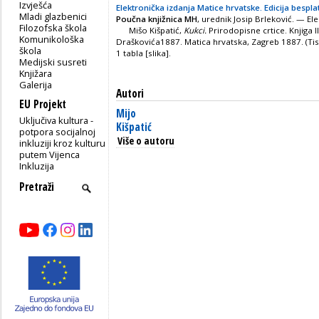
Izvješća
Elektronička izdanja Matice hrvatske. Edicija bespla
Mladi glazbenici
Poučna knjižnica MH
, urednik Josip Brleković. — Ele
Filozofska škola
Mišo Kišpatić,
Kukci.
Prirodopisne crtice. Knjiga 
Komunikološka
Draškovića1887. Matica hrvatska, Zagreb 1887. (Tisak
škola
1 tabla [slika].
Medijski susreti
Knjižara
Galerija
Autori
EU Projekt
Mijo
Uključiva kultura -
Kišpatić
potpora socijalnoj
Više o autoru
inkluziji kroz kulturu
putem Vijenca
Inkluzija