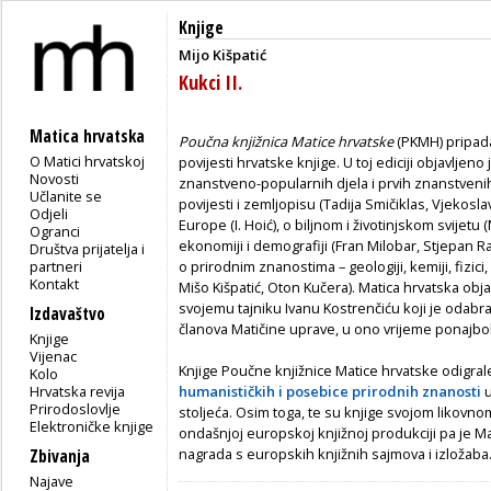
Knjige
Mijo Kišpatić
Kukci II.
Matica hrvatska
Poučna knjižnica Matice hrvatske
(PKMH) pripada 
O Matici hrvatskoj
povijesti hrvatske knjige. U toj ediciji objavljeno
Novosti
znanstveno-popularnih djela i prvih znanstvenih
Učlanite se
povijesti i zemljopisu (Tadija Smičiklas, Vjekosla
Odjeli
Europe (I. Hoić), o biljnom i životinjskom svijetu 
Ogranci
ekonomiji i demografiji (Fran Milobar, Stjepan Rad
Društva prijatelja i
partneri
o prirodnim znanostima – geologiji, kemiji, fizici
Kontakt
Mišo Kišpatić, Oton Kučera). Matica hrvatska objav
svojemu tajniku Ivanu Kostrenčiću koji je odabr
Izdavaštvo
članova Matičine uprave, u ono vrijeme ponajbol
Knjige
Vijenac
Knjige Poučne knjižnice Matice hrvatske odigra
Kolo
Hrvatska revija
humanističkih i posebice prirodnih znanosti
u
Prirodoslovlje
stoljeća. Osim toga, te su knjige svojom likov
Elektroničke knjige
ondašnjoj europskoj knjižnoj produkciji pa je Ma
nagrada s europskih knjižnih sajmova i izložaba
Zbivanja
Najave