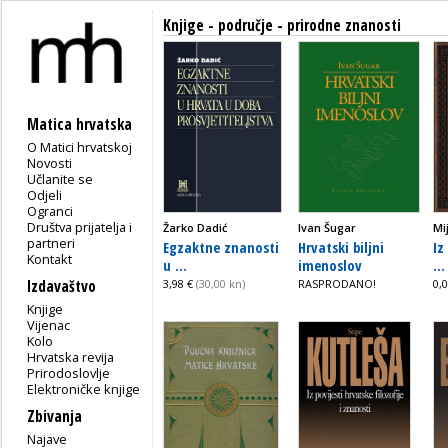
Knjige - područje - prirodne znanosti
Matica hrvatska
O Matici hrvatskoj
Novosti
Učlanite se
Odjeli
Ogranci
Društva prijatelja i
Žarko Dadić
Ivan Šugar
Mi
partneri
Egzaktne znanosti
Hrvatski biljni
Iz
Kontakt
u ...
imenoslov
...
Izdavaštvo
3,98 €
(30,00 kn)
RASPRODANO!
0,
Knjige
Vijenac
Kolo
Hrvatska revija
Prirodoslovlje
Elektroničke knjige
Zbivanja
Najave