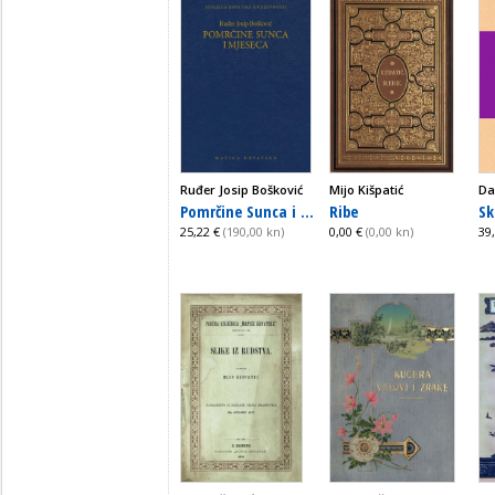
Ruđer Josip Bošković
Mijo Kišpatić
Da
Pomrčine Sunca i ...
Ribe
Sk
25,22 €
(190,00 kn)
0,00 €
(0,00 kn)
39