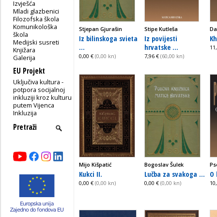
Izvješća
Mladi glazbenici
Filozofska škola
Komunikološka
Stjepan Gjurašin
Stipe Kutleša
Da
škola
Iz bilinskoga svieta
Iz povijesti
Kh
Medijski susreti
...
hrvatske ...
11
Knjižara
0,00 €
(0,00 kn)
7,96 €
(60,00 kn)
Galerija
EU Projekt
Uključiva kultura -
potpora socijalnoj
inkluziji kroz kulturu
putem Vijenca
Inkluzija
Mijo Kišpatić
Bogoslav Šulek
Ps
Kukci II.
Lučba za svakoga ...
O 
0,00 €
(0,00 kn)
0,00 €
(0,00 kn)
10