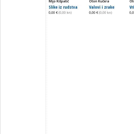
Mijo Kišpatić
Oton Kučera
Ot
Slike iz rudstva
Valovi i zrake
Vr
0,00 €
(0,00 kn)
0,00 €
(0,00 kn)
0,