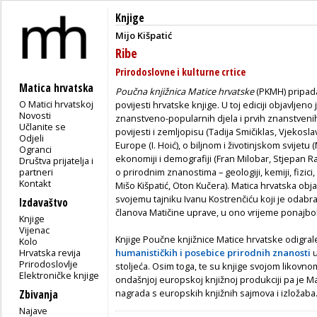
Knjige
Mijo Kišpatić
Ribe
Prirodoslovne i kulturne crtice
Matica hrvatska
Poučna knjižnica Matice hrvatske
(PKMH) pripada 
O Matici hrvatskoj
povijesti hrvatske knjige. U toj ediciji objavljeno
Novosti
znanstveno-popularnih djela i prvih znanstvenih
Učlanite se
povijesti i zemljopisu (Tadija Smičiklas, Vjekosla
Odjeli
Europe (I. Hoić), o biljnom i životinjskom svijetu 
Ogranci
ekonomiji i demografiji (Fran Milobar, Stjepan Rad
Društva prijatelja i
partneri
o prirodnim znanostima – geologiji, kemiji, fizici
Kontakt
Mišo Kišpatić, Oton Kučera). Matica hrvatska objav
svojemu tajniku Ivanu Kostrenčiću koji je odabr
Izdavaštvo
članova Matičine uprave, u ono vrijeme ponajbol
Knjige
Vijenac
Knjige Poučne knjižnice Matice hrvatske odigra
Kolo
Hrvatska revija
humanističkih i posebice prirodnih znanosti
u
Prirodoslovlje
stoljeća. Osim toga, te su knjige svojom likov
Elektroničke knjige
ondašnjoj europskoj knjižnoj produkciji pa je Ma
nagrada s europskih knjižnih sajmova i izložaba
Zbivanja
Najave