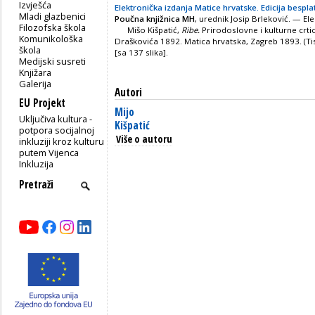
Izvješća
Elektronička izdanja Matice hrvatske. Edicija bespla
Mladi glazbenici
Poučna knjižnica MH
, urednik Josip Brleković. — Ele
Filozofska škola
Mišo Kišpatić,
Ribe.
Prirodoslovne i kulturne crti
Komunikološka
Draškovića 1892. Matica hrvatska, Zagreb 1893. (Tisak
škola
[sa 137 slika].
Medijski susreti
Knjižara
Galerija
Autori
EU Projekt
Mijo
Uključiva kultura -
Kišpatić
potpora socijalnoj
Više o autoru
inkluziji kroz kulturu
putem Vijenca
Inkluzija