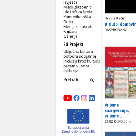
Izvješća
Mladi glazbenici
Filozofska škola
Komunikološka
Hrvoje Kačić
škola
U službi domovi
Medijski susreti
RASPRODANO!
Knjižara
Galerija
EU Projekt
Uključiva kultura -
potpora socijalnoj
inkluziji kroz kulturu
putem Vijenca
Inkluzija
Vrijeme
sazrijevanja,
vrijeme ...
39,82 €
(300,00 kn)