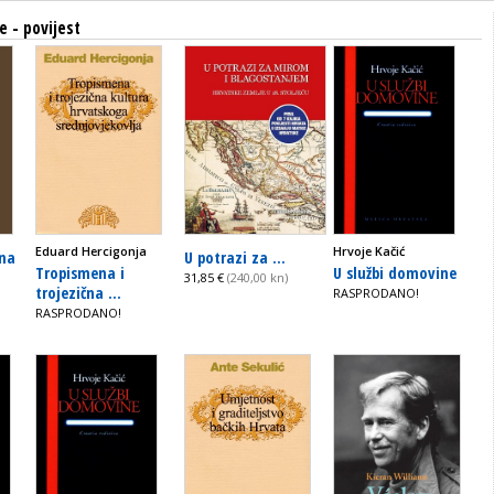
e - povijest
Eduard Hercigonja
Hrvoje Kačić
ina
U potrazi za ...
Tropismena i
U službi domovine
31,85 €
(240,00 kn)
trojezična ...
RASPRODANO!
RASPRODANO!