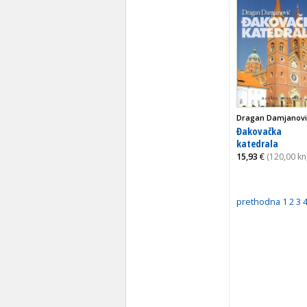
Dragan Damjanovi
Đakovačka
katedrala
15,93
€
(120,00 kn
prethodna
1
2
3