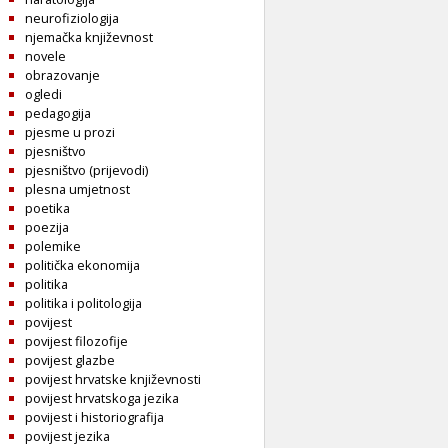
neurofiziologija
njemačka književnost
novele
obrazovanje
ogledi
pedagogija
pjesme u prozi
pjesništvo
pjesništvo (prijevodi)
plesna umjetnost
poetika
poezija
polemike
politička ekonomija
politika
politika i politologija
povijest
povijest filozofije
povijest glazbe
povijest hrvatske književnosti
povijest hrvatskoga jezika
povijest i historiografija
povijest jezika