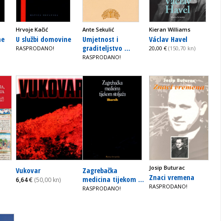
Hrvoje Kačić
Ante Sekulić
Kieran Williams
ne
U službi domovine
Umjetnost i
Václav Havel
graditeljstvo ...
RASPRODANO!
20,00 €
(150,70 kn)
RASPRODANO!
Josip Buturac
Vukovar
Zagrebačka
Znaci vremena
medicina tijekom ...
6,64
€
(50,00 kn)
RASPRODANO!
RASPRODANO!