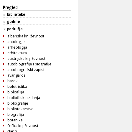
Pregled
biblioteke
►
godine
►
područja
▼
albanska književnost
antologije
arheologija
arhitektura
austrijska književnost
autobiografije i biografije
autobiografski zapisi
avangarda
barok
beletristika
bibliofilija
bibliofilska izdanja
bibliografije
bibliotekarstvo
biografija
botanika
češka književnost
članci