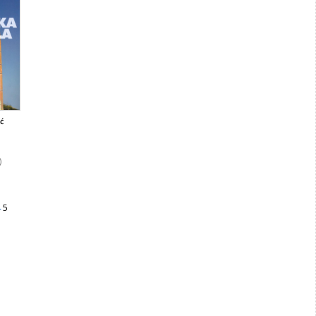
ć
)
4
5