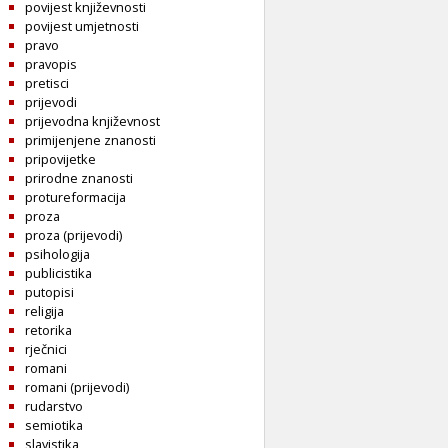
povijest književnosti
povijest umjetnosti
pravo
pravopis
pretisci
prijevodi
prijevodna književnost
primijenjene znanosti
pripovijetke
prirodne znanosti
protureformacija
proza
proza (prijevodi)
psihologija
publicistika
putopisi
religija
retorika
rječnici
romani
romani (prijevodi)
rudarstvo
semiotika
slavistika