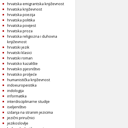
hrvatska emigrantska književnost
hrvatska književnost
hrvatska poezija
hrvatska politika
hrvatska povijest
hrvatska proza
hrvatska religiozna i duhovna
književnost
hrvatski jezik
hrvatski klasici
hrvatski roman
hrvatsko kazalište
hrvatsko pjesništvo
hrvatsko proljeće
humanistička književnost
indoeuropeistika
indologija
informatika
interdisciplinarne studije
iseljeništvo
izdanja na stranim jezicima
jezični priručnici
jezikoslovlje