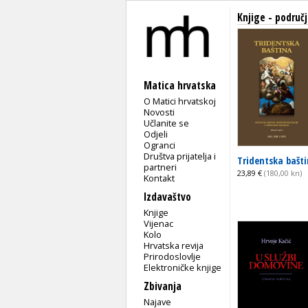
Knjige - područj
Matica hrvatska
O Matici hrvatskoj
Novosti
Učlanite se
Odjeli
Ogranci
Društva prijatelja i
Tridentska bašt
partneri
23,89 €
(180,00 kn)
Kontakt
Izdavaštvo
Knjige
Vijenac
Kolo
Hrvatska revija
Prirodoslovlje
Elektroničke knjige
Zbivanja
Najave