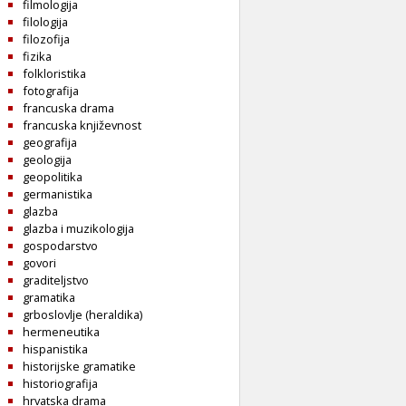
filmologija
filologija
filozofija
fizika
folkloristika
fotografija
francuska drama
francuska književnost
geografija
geologija
geopolitika
germanistika
glazba
glazba i muzikologija
gospodarstvo
govori
graditeljstvo
gramatika
grboslovlje (heraldika)
hermeneutika
hispanistika
historijske gramatike
historiografija
hrvatska drama