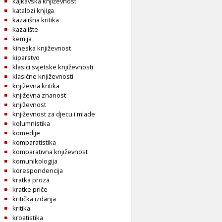
kajkavska književnost
katalozi knjiga
kazališna kritika
kazalište
kemija
kineska književnost
kiparstvo
klasici svjetske književnosti
klasične književnosti
književna kritika
književna znanost
književnost
književnost za djecu i mlade
kolumnistika
komedije
komparatistika
komparativna književnost
komunikologija
korespondencija
kratka proza
kratke priče
kritička izdanja
kritika
kroatistika