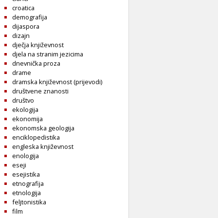
croatica
demografija
dijaspora
dizajn
dječja književnost
djela na stranim jezicima
dnevnička proza
drame
dramska književnost (prijevodi)
društvene znanosti
društvo
ekologija
ekonomija
ekonomska geologija
enciklopedistika
engleska književnost
enologija
eseji
esejistika
etnografija
etnologija
feljtonistika
film