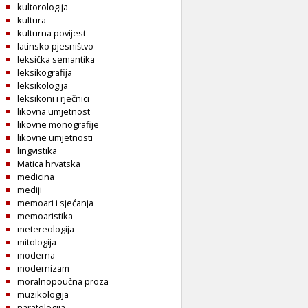
kultorologija
kultura
kulturna povijest
latinsko pjesništvo
leksička semantika
leksikografija
leksikologija
leksikoni i rječnici
likovna umjetnost
likovne monografije
likovne umjetnosti
lingvistika
Matica hrvatska
medicina
mediji
memoari i sjećanja
memoaristika
metereologija
mitologija
moderna
modernizam
moralnopoučna proza
muzikologija
naratologija