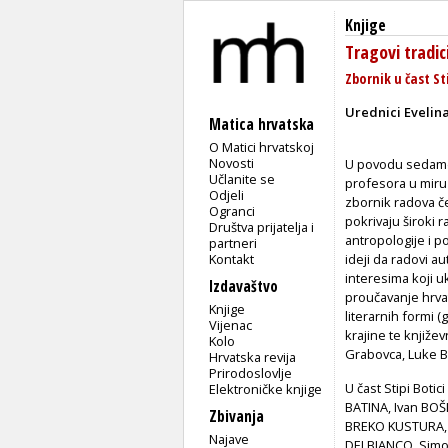
Knjige
Tragovi tradic
Zbornik u čast St
Urednici Evelin
Matica hrvatska
O Matici hrvatskoj
Novosti
U povodu sedamdes
Učlanite se
profesora u miru
Odjeli
zbornik radova če
Ogranci
pokrivaju široki 
Društva prijatelja i
antropologije i p
partneri
Kontakt
ideji da radovi 
interesima koji u
Izdavaštvo
proučavanje hrvat
Knjige
literarnih formi (
Vijenac
krajine te književ
Kolo
Grabovca, Luke Bo
Hrvatska revija
Prirodoslovlje
U čast Stipi Boti
Elektroničke knjige
BATINA, Ivan BOŠ
Zbivanja
BREKO KUSTURA, 
Najave
DELBIANCO, Simon