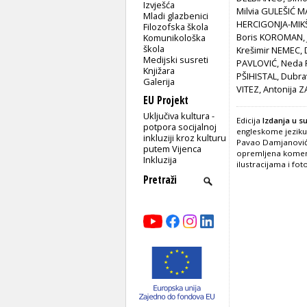
Izvješća
Milvia GULEŠIĆ M
Mladi glazbenici
HERCIGONJA-MIKŠI
Filozofska škola
Boris KOROMAN, J
Komunikološka
škola
Krešimir NEMEC, 
Medijski susreti
PAVLOVIĆ, Neda P
Knjižara
PŠIHISTAL, Dubra
Galerija
VITEZ, Antonija Z
EU Projekt
Uključiva kultura -
Edicija
Izdanja u s
potpora socijalnoj
engleskome jeziku 
inkluziji kroz kulturu
Pavao Damjanović 
putem Vijenca
opremljena koment
Inkluzija
ilustracijama i fo