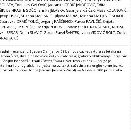
ACHATA, Tomislav GALOVIĆ, Jadranka GRBIĆ JAKOPOVIĆ, Edita
K, Iva HRASTE SOČO, Zrinka JELASKA, Gabrijela KIŠIČEK, Maša KOLANOVIĆ,
osip LISAC, Suzana MARJANIĆ, Ljiljana MARKS, Mirjana MATIJEVIĆ SOKOL,
Dubravka ORAIĆ TOLIĆ, Jevgenij PAŠČENKO, Pavao PAVLIČIĆ, Cvijeta
INTARIĆ, Lina PLIŠKO, Marija POPOVIĆ, Marina PROTRKA ŠTIMEC, Ružica
vka SESAR, Dean SLAVIĆ, Goran Pavel ŠANTEK, Ivana VIDOVIĆ BOLT, Zorica
ARADIJA KIŠ.
uradnji
, recenzenti Stjepan Damjanović i Ivan Lozica, redaktura sažetaka na
Ivona Širol, dizajn naslovnice Željko Podoreški, grafičko oblikovanje i prijelom
i Željko Podoreški, tisak
Tiskara Zelina
(Sveti Ivan Zelina). — Knjiga je
arima i bibliografskim bilješkama uz tekst, sažecima na engleskome jeziku,
toportretom Stipe Botice (snimio Jasenko Rasol). — Naklada: 300 primjeraka