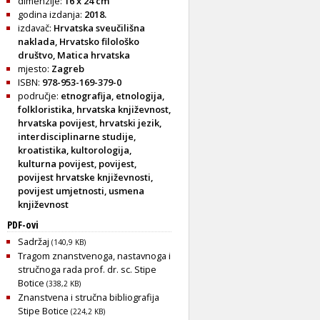
dimenzije:
16 x 24 cm
godina izdanja:
2018.
izdavač:
Hrvatska sveučilišna
naklada, Hrvatsko filološko
društvo, Matica hrvatska
mjesto:
Zagreb
ISBN:
978-953-169-379-0
područje:
etnografija
,
etnologija
,
folkloristika
,
hrvatska književnost
,
hrvatska povijest
,
hrvatski jezik
,
interdisciplinarne studije
,
kroatistika
,
kultorologija
,
kulturna povijest
,
povijest
,
povijest hrvatske književnosti
,
povijest umjetnosti
,
usmena
književnost
PDF-ovi
Sadržaj
(140,9 KB)
Tragom znanstvenoga, nastavnoga i
stručnoga rada prof. dr. sc. Stipe
Botice
(338,2 KB)
Znanstvena i stručna bibliografija
Stipe Botice
(224,2 KB)