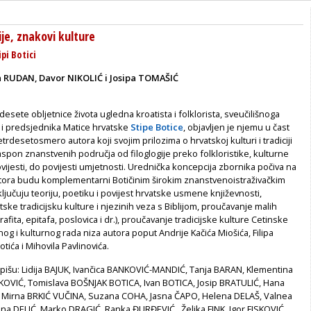
ije, znakovi kulture
ipi Botici
a RUDAN, Davor NIKOLIĆ i Josipa TOMAŠIĆ
ete obljetnice života ugledna kroatista i folklorista, sveučilišnoga
 i predsjednika Matice hrvatske
Stipe Botice
, objavljen je njemu u čast
trdesetosmero autora koji svojim prilozima o hrvatskoj kulturi i tradiciji
raspon znanstvenih područja od filoglogije preko folkloristike, kulturne
ovijesti, do povijesti umjetnosti. Urednička koncepcija zbornika počiva na
autora budu komplementarni Botičinim širokim znanstvenoistraživačkim
ključuju teoriju, poetiku i povijest hrvatske usmene književnosti,
ske tradicijsku kulture i njezinih veza s Biblijom, proučavanje malih
grafita, epitafa, poslovica i dr.), proučavanje tradicijske kulture Cetinske
nog i kulturnog rada niza autora poput Andrije Kačića Miošića, Filipa
tića i Mihovila Pavlinovića.
ci pišu: Lidija BAJUK, Ivančica BANKOVIĆ-MANDIĆ, Tanja BARAN, Klementina
KOVIĆ, Tomislava BOŠNJAK BOTICA, Ivan BOTICA, Josip BRATULIĆ, Hana
Mirna BRKIĆ VUČINA, Suzana COHA, Jasna ČAPO, Helena DELAŠ, Valnea
a DELIĆ, Marko DRAGIĆ, Ranka ĐURĐEVIĆ , Željka FINK, Igor FISKOVIĆ,