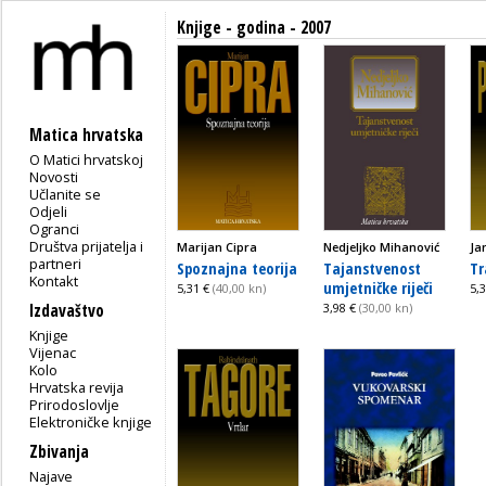
Knjige - godina - 2007
Matica hrvatska
O Matici hrvatskoj
Novosti
Učlanite se
Odjeli
Ogranci
Društva prijatelja i
Marijan Cipra
Nedjeljko Mihanović
Ja
partneri
Spoznajna teorija
Tajanstvenost
Tr
Kontakt
umjetničke riječi
5,31 €
(40,00 kn)
5,
Izdavaštvo
3,98 €
(30,00 kn)
Knjige
Vijenac
Kolo
Hrvatska revija
Prirodoslovlje
Elektroničke knjige
Zbivanja
Najave