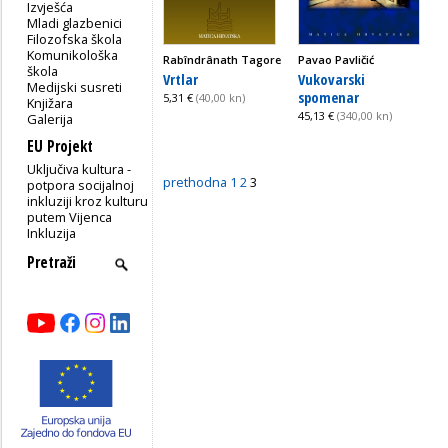
Izvješća
Mladi glazbenici
Filozofska škola
Komunikološka
Rabîndrânath Tagore
Pavao Pavličić
škola
Vrtlar
Vukovarski
Medijski susreti
spomenar
5,31 €
(40,00 kn)
Knjižara
45,13 €
(340,00 kn)
Galerija
EU Projekt
Uključiva kultura -
prethodna
1
2
3
potpora socijalnoj
inkluziji kroz kulturu
putem Vijenca
Inkluzija