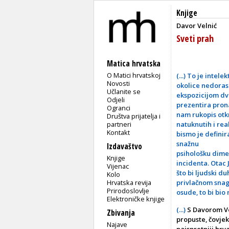
Knjige
Davor Velnić
Sveti prah
Matica hrvatska
O Matici hrvatskoj
(...) To je inte
Novosti
okolice nedoras
Učlanite se
ekspozicijom dvo
Odjeli
prezentira prona
Ogranci
nam rukopis otkr
Društva prijatelja i
partneri
natuknutih i rea
Kontakt
bismo je definira
snažnu
Izdavaštvo
psihološku dimen
Knjige
incidenta. Otac 
Vijenac
što bi ljudski d
Kolo
Hrvatska revija
privlačnom snag
Prirodoslovlje
osude, to bi bio
Elektroničke knjige
(...)
S Davorom Ve
Zbivanja
propuste, čovjek
Najave
najspretniji hrv