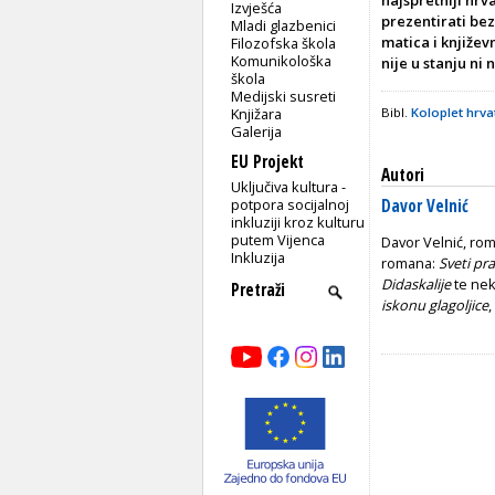
Izvješća
prezentirati bez
Mladi glazbenici
matica i književ
Filozofska škola
Komunikološka
nije u stanju ni 
škola
Medijski susreti
Knjižara
Bibl.
Koloplet hrva
Galerija
EU Projekt
Autori
Uključiva kultura -
potpora socijalnoj
Davor Velnić
inkluziji kroz kulturu
putem Vijenca
Davor Velnić, roma
Inkluzija
romana:
Sveti pr
Didaskalije
te nek
iskonu glagoljice
,