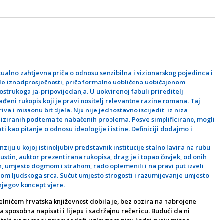
lektualno zahtjevna priča o odnosu senzibilna i vizionarskog pojedinca i
le iznadprosječnosti, priča formalno uobličena uobičajenom
strukoga ja-pripovijedanja. U uokvirenoj fabuli prireditelj
đeni rukopis koji je pravi nositelj relevantne razine romana. Taj
iva i misaonu bit djela. Nju nije jednostavno iscijediti iz niza
liziranih podtema te nabačenih problema. Posve simplificirano, mogli
ti kao pitanje o odnosu ideologije i istine. Definiciji dodajmo i
ziju u kojoj istinoljubiv predstavnik institucije stalno lavira na rubu
Justin, auktor prezentirana rukopisa, drag je i topao čovjek, od onih
uh, umjesto dogmom i strahom, rado oplemenili i na pravi put izveli
om ljudskoga srca. Sućut umjesto strogosti i razumijevanje umjesto
 njegov koncept vjere.
lnićem hrvatska književnost dobila je, bez obzira na nabrojene
a sposobna napisati i lijepu i sadržajnu rečenicu. Budući da ni
atski suvremeni pripovjedači uglavnom nisu kadri svoju misao