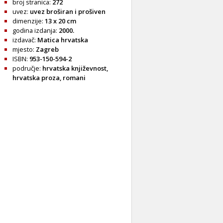
broj stranica:
272
uvez:
uvez broširan i prošiven
dimenzije:
13 x 20 cm
godina izdanja:
2000.
izdavač:
Matica hrvatska
mjesto:
Zagreb
ISBN:
953-150-594-2
područje:
hrvatska književnost
,
hrvatska proza
,
romani