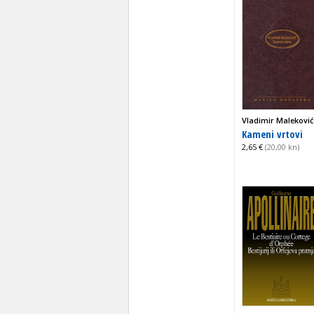
Vladimir Maleković
Kameni vrtovi
2,65 €
(20,00 kn)