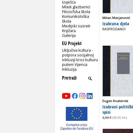
Izvješća
Mladi glazbenici
Filozofska škola
Komunikološka
Milan Marjanović
škola
Izabrana djela
Medijski susreti
RASPRODANO!
Knjižara
Galerija
EU Projekt
Uključiva kultura -
potpora socijalnoj
inkluziji kroz kulturu
putem Vijenca
Inkluzija
Eugen Kvaternik
Izabrani političk
spisi
6,64 €
(50,00 kn)