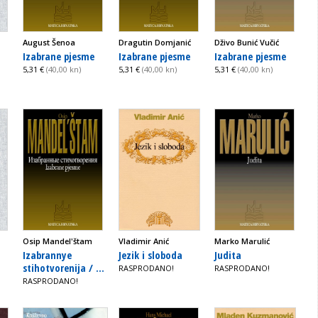
August Šenoa
Dragutin Domjanić
Dživo Bunić Vučić
Izabrane pjesme
Izabrane pjesme
Izabrane pjesme
5,31 €
(40,00 kn)
5,31 €
(40,00 kn)
5,31 €
(40,00 kn)
Osip Mandel'štam
Vladimir Anić
Marko Marulić
i
Izabrannye
Jezik i sloboda
Judita
stihotvorenija / ...
RASPRODANO!
RASPRODANO!
RASPRODANO!