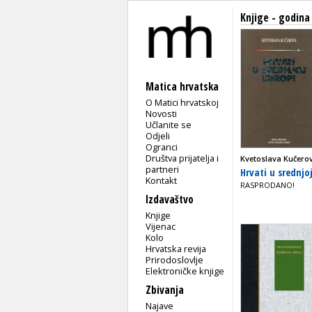
Knjige - godina
Matica hrvatska
O Matici hrvatskoj
Novosti
Učlanite se
Odjeli
Ogranci
Društva prijatelja i
Kvetoslava Kučero
partneri
Hrvati u srednjoj 
Kontakt
RASPRODANO!
Izdavaštvo
Knjige
Vijenac
Kolo
Hrvatska revija
Prirodoslovlje
Elektroničke knjige
Zbivanja
Najave