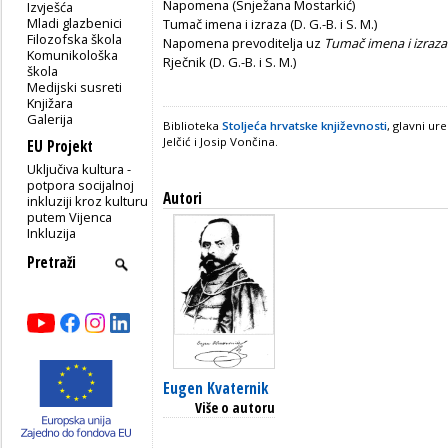
Napomena (Snježana Mostarkić)
Izvješća
Mladi glazbenici
Tumač imena i izraza (D. G.-B. i S. M.)
Filozofska škola
Napomena prevoditelja uz
Tumač imena i izraza
Komunikološka
Rječnik (D. G.-B. i S. M.)
škola
Medijski susreti
Knjižara
Galerija
Biblioteka
Stoljeća hrvatske književnosti
, glavni ur
Jelčić i Josip Vončina.
EU Projekt
Uključiva kultura -
potpora socijalnoj
Autori
inkluziji kroz kulturu
putem Vijenca
Inkluzija
Eugen Kvaternik
Više o autoru