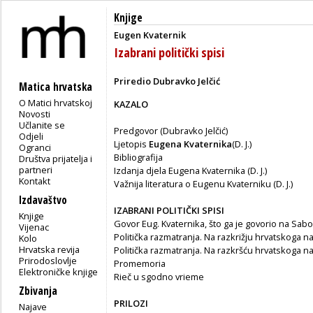
Knjige
Eugen Kvaternik
Izabrani politički spisi
Priredio Dubravko Jelčić
Matica hrvatska
O Matici hrvatskoj
KAZALO
Novosti
Učlanite se
Predgovor (Dubravko Jelčić)
Odjeli
Ljetopis
Eugena Kvaternika
(D. J.)
Ogranci
Bibliografija
Društva prijatelja i
partneri
Izdanja djela Eugena Kvaternika (D. J.)
Kontakt
Važnija literatura o Eugenu Kvaterniku (D. J.)
Izdavaštvo
IZABRANI POLITIČKI SPISI
Knjige
Govor Eug. Kvaternika, što ga je govorio na Sabo
Vijenac
Politička razmatranja. Na razkrižju hrvatskoga nar
Kolo
Hrvatska revija
Politička razmatranja. Na razkršću hrvatskoga nar
Prirodoslovlje
Promemoria
Elektroničke knjige
Rieč u sgodno vrieme
Zbivanja
PRILOZI
Najave