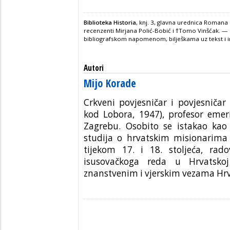
Biblioteka Historia
, knj. 3, glavna urednica Romana
recenzenti Mirjana Polić-Bobić i
†
Tomo Vinšćak. — Kn
bibliografskom napomenom, bilješkama uz tekst i
Autori
Mijo Korade
Crkveni povjesničar i povjesničar
kod Lobora, 1947), profesor emeri
Zagrebu. Osobito se istakao kao 
studija o hrvatskim misionarima
tijekom 17. i 18. stoljeća, rad
isusovačkoga reda u Hrvatsko
znanstvenim i vjerskim vezama Hr