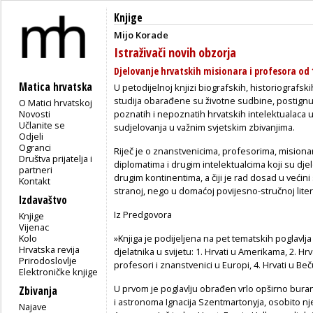
Knjige
Mijo Korade
Istraživači novih obzorja
Djelovanje hrvatskih misionara i profesora od 1
Matica hrvatska
U petodijelnoj knjizi biografskih, historiografsk
studija obarađene su životne sudbine, postignuća
O Matici hrvatskoj
Novosti
poznatih i nepoznatih hrvatskih intelektualaca 
Učlanite se
sudjelovanja u važnim svjetskim zbivanjima.
Odjeli
Ogranci
Riječ je o znanstvenicima, profesorima, misionari
Društva prijatelja i
diplomatima i drugim intelektualcima koji su djel
partneri
drugim kontinentima, a čiji je rad dosad u većin
Kontakt
stranoj, nego u domaćoj povijesno-stručnoj liter
Izdavaštvo
Iz Predgovora
Knjige
Vijenac
Kolo
»Knjiga je podijeljena na pet tematskih poglavlj
Hrvatska revija
djelatnika u svijetu: 1. Hrvati u Amerikama, 2. Hrva
Prirodoslovlje
profesori i znanstvenici u Europi, 4. Hrvati u Beču i
Elektroničke knjige
U prvom je poglavlju obrađen vrlo opširno buran
Zbivanja
i astronoma Ignacija Szentmartonyja, osobito njeg
Najave