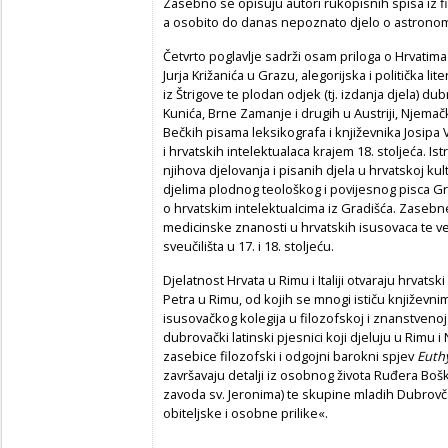
Zasebno se opisuju autori rukopisnih spisa iz fi
a osobito do danas nepoznato djelo o astronomij
Četvrto poglavlje sadrži osam priloga o Hrvatima
Jurja Križanića u Grazu, alegorijska i politička li
iz Štrigove te plodan odjek (tj. izdanja djela) d
Kunića, Brne Zamanje i dru­gih u Austriji, Njema
Bečkih pisama leksikografa i književnika Josipa V
i hrvatskih intelektualaca krajem 18. stoljeća. Ist
njihova djelovanja i pisanih djela u hrvatskoj kult
djelima plodnog teološkog i povijesnog pisca G
o hrvatskim intelektualcima iz Gradišća. Zasebn
medicinske znanosti u hrvatskih isusovaca te 
sveučilišta u 17. i 18. stoljeću.
Djelatnost Hrvata u Rimu i Italiji otvaraju hrvatski p
Petra u Rimu, od kojih se mnogi ističu književni
isusovačkog kolegija u filozofskoj i znanstven
dubrovački latinski pjesnici koji djeluju u Rimu i
zase­bice filozofski i odgojni barokni spjev
Euth
završavaju detalji iz osobnog života Ruđera Bo
zavoda sv. Jeronima) te skupine mladih Dubrovča
obiteljske i osobne prilike«.