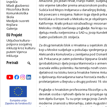
Amazone. Još jedan Hrvat, Franjo Haller, sudjelu
Izvješća
isto vrijeme također prema amazonskom područ
Mladi glazbenici
Filozofska škola
Sušića kod Mojos Indijanaca u današnjoj Boliviji,
Komunikološka
bili povezani s misijama. Nakon toga slijedi pri
škola
Konšćaka u Ensenadi u Meksiku te je objašnjeno
Medijski susreti
Kalifornije. Kratki prikazi istraživačkog i misio­n
Knjižara
Meksiku i Indiji) završavaju poglavlje. Na kraju s
Galerija
djeluju među iseljenicima u SAD-u, Josip Kundek 
EU Projekt
Gattin početkom 20. stoljeća.
Uključiva kultura -
potpora socijalnoj
Za drugi tematski blok o Hrvatima u svjetskim 
inkluziji kroz kulturu
koji u Moskvi sudjeluje u pokušaju sjedinjenja p
putem Vijenca
Aleksandra Komulovića u zemljama pod Osmanli­j
Inkluzija
sili. Prikazana je zatim polemika Stje­pana Gra
(probabilizmu) i djela Josipa Marinovića o armensko
izazvala veliku polemiku. Na temelju novih izvor
dje­latnost na Istoku tvorca hrvatske himne Ant
o djelovanju Konavljanina Ivana Fiorovića među r
proletarijatom u Bejrutu u drugoj polovici 19. sto
Poglavlje o hrvatskim profesorima filozofije u A
desetak osoba i njihovih djela te se propituje n
tom dijelu Europe. Tu su prije svega Jo­sip Zanchi
moderne znanosti u Monarhiju, zatim Augustin Mich