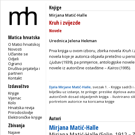
Knjige
Mirjana Matić-Halle
Kruh i zvijezde
Novele
Matica hrvatska
Urednica Jelena Hekman
O Matici hrvatskoj
Novosti
Prva knjiga u ovom izboru, zbirka novela
Kruh i 
Učlanite se
novela koje je autorica objavila pretežno u peri
Odjeli
Ljubav
(1939), pa primjerice, antologijske novel
Ogranci
novele iz autoričine ostavštine –
Kairos
(1995).
Društva prijatelja i
partneri
Kontakt
Izdavaštvo
Djela Mirjane Matić-Halle
, svezak 1. - Knjiga sadrži 
bilješku uz izdanje, te priloge: preslike dijelova au
Knjige
autoričinih dosad objavljenih knjiga. - Ilustrirano 
Vijenac
portretom autorice na koricama knjige
Kolo
Hrvatska revija
Prirodoslovlje
Elektroničke knjige
Autori
Zbivanja
Mirjana Matić-Halle
Najave
Mirjana Matić-Halle (Solin, 1912 – 