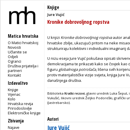
Knjige
Jure Vujić
Kronike dobrovoljnog ropstva
Matica hrvatska
U knjizi
Kronike dobrovoljnog ropstva
autor ana
O Matici hrvatskoj
hrvatske zbilje, ukazujući pritom na neke misao
Novosti
strukturiraju kolektivni i individualni imaginarij 
Učlanite se
Odjeli
U nizu eseja Jure Vujić pokušava opisati skrive
Ogranci
demokracijama te prikazati kako se čovjek kao
Društva prijatelja i
figuru
globalnoga potrošača
, lišena svih korijen
partneri
protiv materijalističke vizije svijeta, knjiga Jur
Kontakt
današnjega društva.
Izdavaštvo
Knjige
Biblioteka
Kratki rezovi
, glavni urednik Luka Šeput,
Vijenac
Vukušić, likovni urednik Željko Podoreški, grafički
Kolo
(Jastrebarsko).
Hrvatska revija
Prirodoslovlje
Elektroničke knjige
Autori
Zbivanja
Jure Vujić
Najave