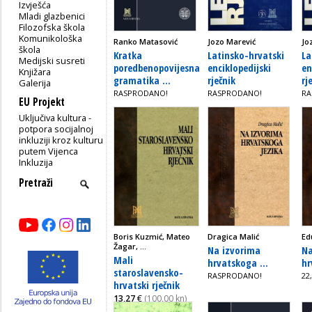
Izvješća
Mladi glazbenici
Filozofska škola
Komunikološka
Ranko Matasović
Jozo Marević
Jo
škola
Kratka
Latinsko-hrvatski
La
Medijski susreti
poredbenopovijesna
enciklopedijski
en
Knjižara
gramatika ...
rječnik
rj
Galerija
RASPRODANO!
RASPRODANO!
RA
EU Projekt
Uključiva kultura -
potpora socijalnoj
inkluziji kroz kulturu
putem Vijenca
Inkluzija
Boris Kuzmić, Mateo
Dragica Malić
Ed
Žagar, ...
Na izvorima
Na
Mali
hrvatskoga ...
hr
staroslavensko-
RASPRODANO!
22
hrvatski rječnik
13,27
€
(100,00 kn)