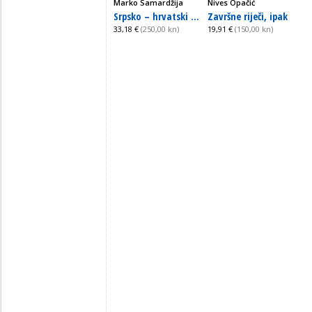
Marko Samardžija
Nives Opačić
Srpsko – hrvatski ...
Završne riječi, ipak
33,18 €
(250,00 kn)
19,91 €
(150,00 kn)