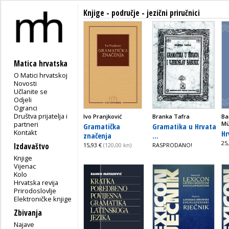
Knjige - područje - jezični priručnici
Matica hrvatska
O Matici hrvatskoj
Novosti
Učlanite se
Odjeli
Ogranci
Društva prijatelja i
Ivo Pranjković
Branka Tafra
Ba
partneri
Mü
Gramatička
Gramatika u Hrvata
Kontakt
Hr
značenja
...
25
Izdavaštvo
15,93 €
(120,00 kn)
RASPRODANO!
Knjige
Vijenac
Kolo
Hrvatska revija
Prirodoslovlje
Elektroničke knjige
Zbivanja
Najave