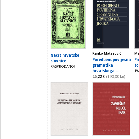
Ranko Matasović
Ma
Nacrt hrvatske
Poredbenopovijesna
Pr
slovnice ...
gramatika
to
RASPRODANO!
hrvatskoga ...
19
25,22
€
(190,00 kn)