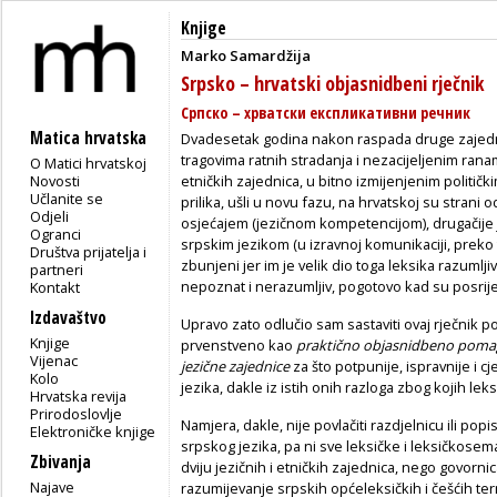
Knjige
Marko Samardžija
Srpsko – hrvatski objasnidbeni rječnik
Српско – хрватски експликативни речник
Matica hrvatska
Dvadesetak godina nakon raspada druge zajedni
tragovima ratnih stradanja i nezacijeljenim ranam
O Matici hrvatskoj
Novosti
etničkih zajednica, u bitno izmijenjenim političk
Učlanite se
prilika, ušli u novu fazu, na hrvatskoj su strani o
Odjeli
osjećajem (jezičnom kompetencijom), drugačije j
Ogranci
srpskim jezikom (u izravnoj komunikaciji, preko te
Društva prijatelja i
zbunjeni jer im je velik dio toga leksika razumljiv,
partneri
nepoznat i nerazumljiv, pogotovo kad su posrije
Kontakt
Izdavaštvo
Upravo zato odlučio sam sastaviti ovaj rječnik p
Knjige
prvenstveno kao
praktično objasnidbeno poma
Vijenac
jezične zajednice
za što potpunije, ispravnije i c
Kolo
jezika, dakle iz istih onih razloga zbog kojih leks
Hrvatska revija
Prirodoslovlje
Namjera, dakle, nije povlačiti razdjelnicu ili popi
Elektroničke knjige
srpskog jezika, pa ni sve leksičke i leksičkosema
Zbivanja
dviju jezičnih i etničkih zajednica, nego govorni
Najave
razumijevanje srpskih općeleksičkih i češćih te