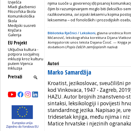
Izvješća
njima suoče u govorenoj i(li) pisanoj komunikaci
Mladi glazbenici
čijim bi razumijevanjem moglo biti (leksičko-sem
Filozofska škola
razlikovnicima,
svi srpski leksemi
u kojima postoj
Komunikološka
leksemima ‒ od fonoloških i prozodijskih osebuj
škola
Medijski susreti
Knjižara
Biblioteka Rječnici / Leksikoni
, glavna urednica Rom
Galerija
Mićanović, leksikografska korektura Dijana Vlatkovi
EU Projekt
k
ompjutorski unos teksta Dajana Ćosić. — Knjiga je 
dodatkom (
Popis češćih zemljopisnih naziva
)
Uključiva kultura -
potpora socijalnoj
inkluziji kroz kulturu
Autori
putem Vijenca
Inkluzija
Marko Samardžija
Kroatist, jezikoslovac, sveučilišni p
kod Vinkovaca, 1947 - Zagreb, 2019)
HAZU. Autor brojnih znanstveno-st
sintaksi, leksikologiji i povijesti hr
standardnog jezika. Napisao je, ure
tridesetak knjiga, među njima i niz
Matice hrvatske i njezinih ogranak