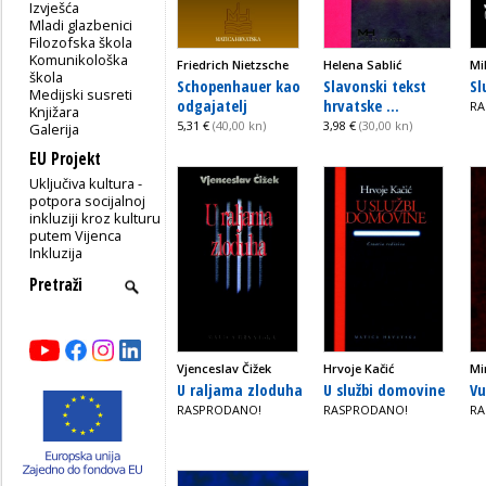
Izvješća
Mladi glazbenici
Filozofska škola
Komunikološka
Friedrich Nietzsche
Helena Sablić
Mi
škola
Schopenhauer kao
Slavonski tekst
Sl
Medijski susreti
odgajatelj
hrvatske ...
RA
Knjižara
5,31 €
(40,00 kn)
3,98 €
(30,00 kn)
Galerija
EU Projekt
Uključiva kultura -
potpora socijalnoj
inkluziji kroz kulturu
putem Vijenca
Inkluzija
Vjenceslav Čižek
Hrvoje Kačić
Mi
U raljama zloduha
U službi domovine
Vu
RASPRODANO!
RASPRODANO!
RA