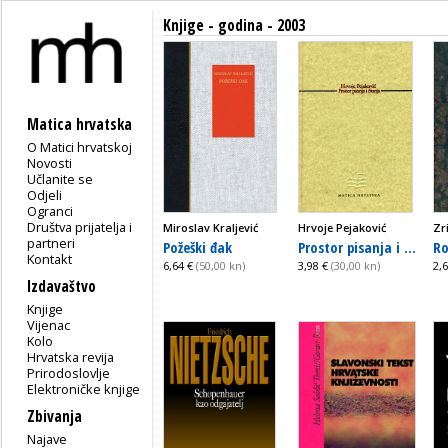
Knjige - godina - 2003
Matica hrvatska
O Matici hrvatskoj
Novosti
Učlanite se
Odjeli
Ogranci
Društva prijatelja i
Miroslav Kraljević
Hrvoje Pejaković
Zr
partneri
Požeški đak
Prostor pisanja i ...
Ro
Kontakt
6,64 €
(50,00 kn)
3,98 €
(30,00 kn)
2,
Izdavaštvo
Knjige
Vijenac
Kolo
Hrvatska revija
Prirodoslovlje
Elektroničke knjige
Zbivanja
Najave