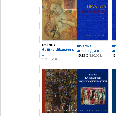
Emil Hilje
Hrvatska
Hr
Gotičko slikarstvo u
arheologija u ...
ar
...
15,93
€
(120,00 kn)
15
9,29 €
(70,00 kn)