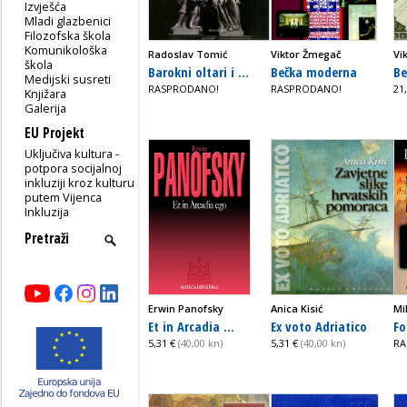
Izvješća
Mladi glazbenici
Filozofska škola
Komunikološka
Radoslav Tomić
Viktor Žmegač
Vi
škola
Barokni oltari i ...
Bečka moderna
Be
Medijski susreti
RASPRODANO!
RASPRODANO!
21
Knjižara
Galerija
EU Projekt
Uključiva kultura -
potpora socijalnoj
inkluziji kroz kulturu
putem Vijenca
Inkluzija
Erwin Panofsky
Anica Kisić
Mi
Et in Arcadia ...
Ex voto Adriatico
Fo
5,31 €
(40,00 kn)
5,31 €
(40,00 kn)
RA