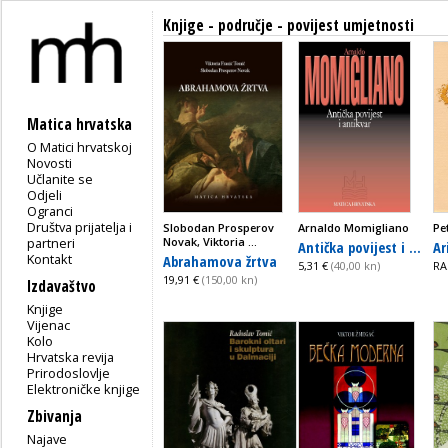
Knjige - područje - povijest umjetnosti
Matica hrvatska
O Matici hrvatskoj
Novosti
Učlanite se
Odjeli
Ogranci
Društva prijatelja i
Slobodan Prosperov
Arnaldo Momigliano
Pe
partneri
Novak, Viktoria ...
Antička povijest i ...
Ar
Kontakt
Abrahamova žrtva
5,31 €
(40,00 kn)
RA
19,91 €
(150,00 kn)
Izdavaštvo
Knjige
Vijenac
Kolo
Hrvatska revija
Prirodoslovlje
Elektroničke knjige
Zbivanja
Najave