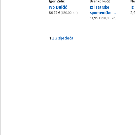
Igor Zidić
Branko Fučić
Ne
Ivo Dulčić
Iz istarske
Iz
spomeničke ...
86,27 €
(650,00 kn)
3,
11,95 €
(90,00 kn)
1
2
3
sljedeća