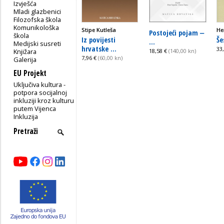
Izvješća
Mladi glazbenici
Filozofska škola
Komunikološka
Stipe Kutleša
He
Postojeći pojam ‒
škola
Iz povijesti
Še
...
Medijski susreti
hrvatske ...
33
Knjižara
18,58 €
(140,00 kn)
7,96 €
(60,00 kn)
Galerija
EU Projekt
Uključiva kultura -
potpora socijalnoj
inkluziji kroz kulturu
putem Vijenca
Inkluzija