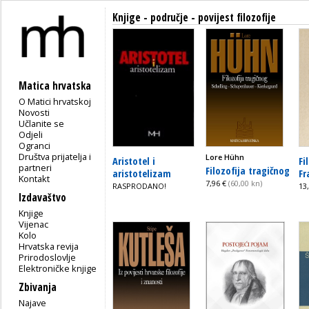
Knjige - područje - povijest filozofije
Matica hrvatska
O Matici hrvatskoj
Novosti
Učlanite se
Odjeli
Ogranci
Društva prijatelja i
Lore Hühn
Aristotel i
Fi
partneri
Filozofija tragičnog
aristotelizam
Fr
Kontakt
7,96 €
(60,00 kn)
RASPRODANO!
13
Izdavaštvo
Knjige
Vijenac
Kolo
Hrvatska revija
Prirodoslovlje
Elektroničke knjige
Zbivanja
Najave