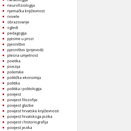
neurofiziologija
njemačka književnost
novele
obrazovanje
ogledi
pedagogija
pjesme u prozi
pjesništvo
pjesništvo (prijevodi)
plesna umjetnost
poetika
poezija
polemike
politička ekonomija
politika
politika i politologija
povijest
povijest filozofije
povijest glazbe
povijest hrvatske književnosti
povijest hrvatskoga jezika
povijest i historiografija
povijest jezika