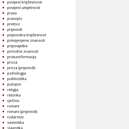
povijest književnosti
povijest umjetnosti
pravo
pravopis
pretisci
prijevodi
prijevodna književnost
primijenjene znanosti
pripovijetke
prirodne znanosti
protureformacija
proza
proza (prijevodi)
psihologija
publicistika
putopisi
religija
retorika
rječnici
romani
romani (prijevodi)
rudarstvo
semiotika
slavistika