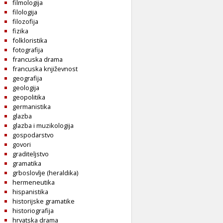
filmologija
filologija
filozofija
fizika
folkloristika
fotografija
francuska drama
francuska književnost
geografija
geologija
geopolitika
germanistika
glazba
glazba i muzikologija
gospodarstvo
govori
graditeljstvo
gramatika
grboslovlje (heraldika)
hermeneutika
hispanistika
historijske gramatike
historiografija
hrvatska drama