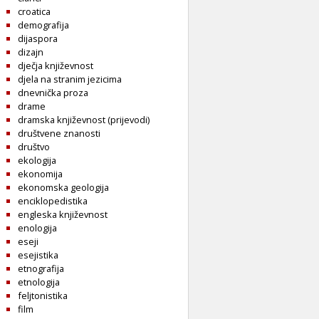
croatica
demografija
dijaspora
dizajn
dječja književnost
djela na stranim jezicima
dnevnička proza
drame
dramska književnost (prijevodi)
društvene znanosti
društvo
ekologija
ekonomija
ekonomska geologija
enciklopedistika
engleska književnost
enologija
eseji
esejistika
etnografija
etnologija
feljtonistika
film