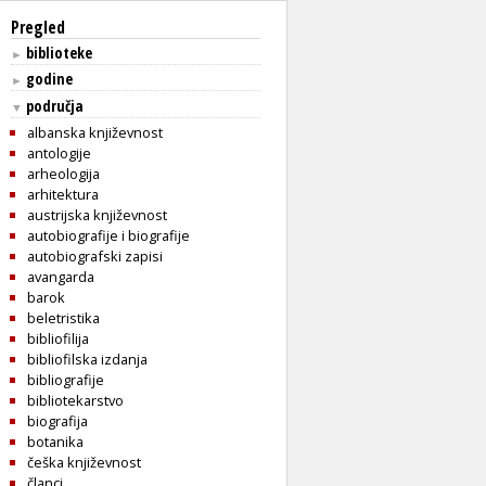
Pregled
biblioteke
►
godine
►
područja
▼
albanska književnost
antologije
arheologija
arhitektura
austrijska književnost
autobiografije i biografije
autobiografski zapisi
avangarda
barok
beletristika
bibliofilija
bibliofilska izdanja
bibliografije
bibliotekarstvo
biografija
botanika
češka književnost
članci