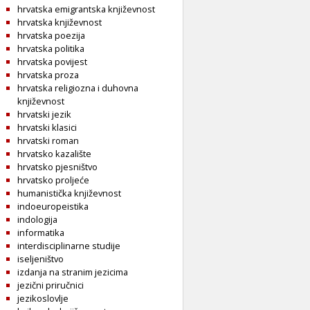
hrvatska emigrantska književnost
hrvatska književnost
hrvatska poezija
hrvatska politika
hrvatska povijest
hrvatska proza
hrvatska religiozna i duhovna
književnost
hrvatski jezik
hrvatski klasici
hrvatski roman
hrvatsko kazalište
hrvatsko pjesništvo
hrvatsko proljeće
humanistička književnost
indoeuropeistika
indologija
informatika
interdisciplinarne studije
iseljeništvo
izdanja na stranim jezicima
jezični priručnici
jezikoslovlje