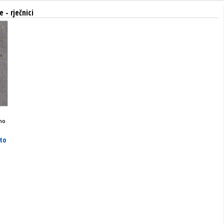
e - rječnici
no
ato