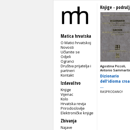
Knjige - područj
Matica hrvatska
O Matici hrvatskoj
Novosti
Učlanite se
Odjeli
Ogranci
Društva prijatelja i
Agostina Piccoli,
partneri
Antonio Sammarti
Kontakt
Dizionario
dell'idioma cro
Izdavaštvo
...
Knjige
RASPRODANO!
Vijenac
Kolo
Hrvatska revija
Prirodoslovlje
Elektroničke knjige
Zbivanja
Najave