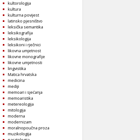
kultorologija
kultura
kulturna povijest
latinsko pjesništvo
leksička semantika
leksikografija
leksikologija
leksikoni i rječnici
likovna umjetnost
likovne monografije
likovne umjetnosti
lingvistika
Matica hrvatska
medicina
mediji
memoari i sjećanja
memoaristika
metereologija
mitologija
moderna
modernizam
moralnopoučna proza
muzikologija
naratologija