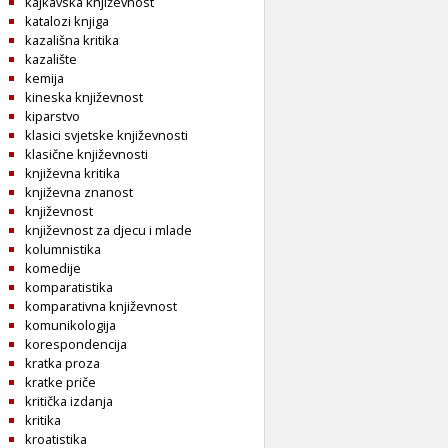
kajkavska književnost
katalozi knjiga
kazališna kritika
kazalište
kemija
kineska književnost
kiparstvo
klasici svjetske književnosti
klasične književnosti
književna kritika
književna znanost
književnost
književnost za djecu i mlade
kolumnistika
komedije
komparatistika
komparativna književnost
komunikologija
korespondencija
kratka proza
kratke priče
kritička izdanja
kritika
kroatistika