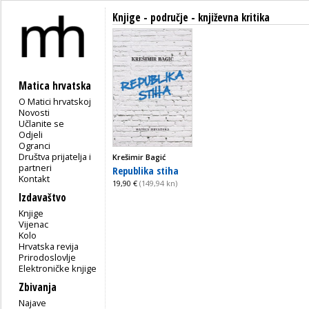
Knjige - područje - književna kritika
Matica hrvatska
O Matici hrvatskoj
Novosti
Učlanite se
Odjeli
Ogranci
Društva prijatelja i
Krešimir Bagić
partneri
Republika stiha
Kontakt
19,90 €
(149,94 kn)
Izdavaštvo
Knjige
Vijenac
Kolo
Hrvatska revija
Prirodoslovlje
Elektroničke knjige
Zbivanja
Najave