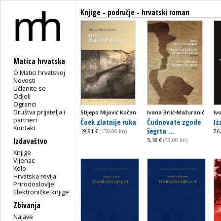
Knjige - područje - hrvatski roman
Matica hrvatska
O Matici hrvatskoj
Novosti
Učlanite se
Odjeli
Ogranci
Društva prijatelja i
Stijepo Mijović Kočan
Ivana Brlić-Mažuranić
Iv
partneri
Čoek zlatnije ruka
Čudnovate zgode
Iz
Kontakt
šegrta ...
19,91 €
(150,00 kn)
26
Izdavaštvo
5,18 €
(39,00 kn)
Knjige
Vijenac
Kolo
Hrvatska revija
Prirodoslovlje
Elektroničke knjige
Zbivanja
Najave