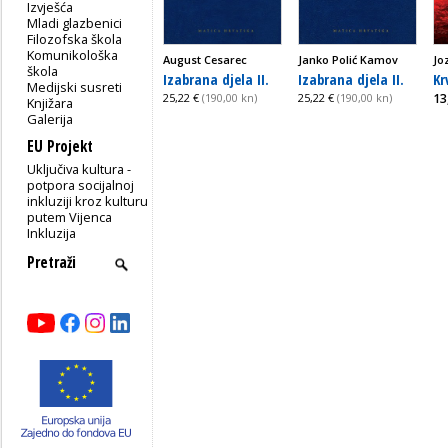
Izvješća
Mladi glazbenici
Filozofska škola
Komunikološka
August Cesarec
Janko Polić Kamov
Jo
škola
Izabrana djela II.
Izabrana djela II.
Kr
Medijski susreti
25,22 €
(190,00 kn)
25,22 €
(190,00 kn)
13
Knjižara
Galerija
EU Projekt
Uključiva kultura -
potpora socijalnoj
inkluziji kroz kulturu
putem Vijenca
Inkluzija