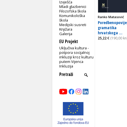
Izvješća
Mladi glazbenici
Filozofska škola
Komunikološka
Ranko Matasović
škola
Poredbenopovij
Medijski susreti
gramatika
Knjižara
hrvatskoga ...
Galerija
25,22
€
(190,00 kn
EU Projekt
Uključiva kultura -
potpora socijalnoj
inkluziji kroz kulturu
putem Vijenca
Inkluzija