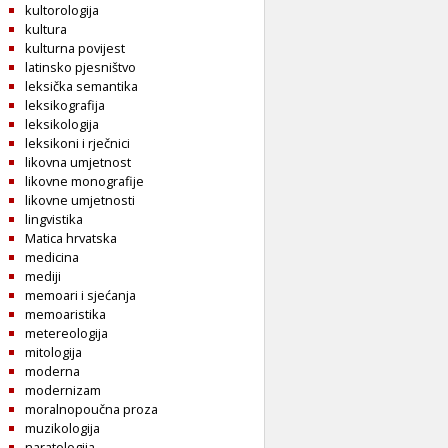
kultorologija
kultura
kulturna povijest
latinsko pjesništvo
leksička semantika
leksikografija
leksikologija
leksikoni i rječnici
likovna umjetnost
likovne monografije
likovne umjetnosti
lingvistika
Matica hrvatska
medicina
mediji
memoari i sjećanja
memoaristika
metereologija
mitologija
moderna
modernizam
moralnopoučna proza
muzikologija
naratologija