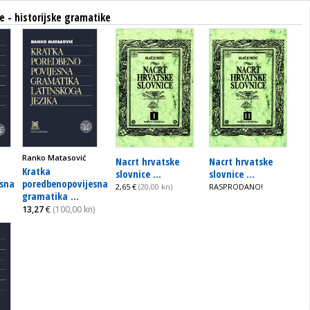
e - historijske gramatike
Ranko Matasović
Nacrt hrvatske
Nacrt hrvatske
Kratka
slovnice ...
slovnice ...
esna
poredbenopovijesna
2,65 €
(20,00 kn)
RASPRODANO!
gramatika ...
13,27
€
(100,00 kn)