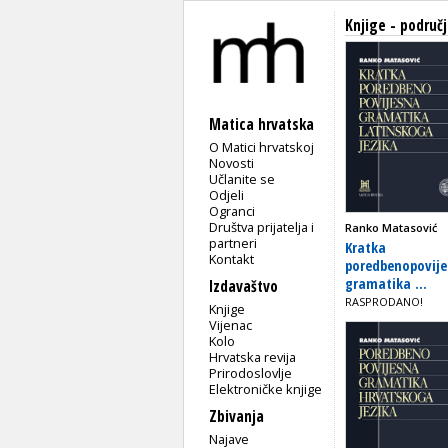
Knjige - područj
Matica hrvatska
O Matici hrvatskoj
Novosti
Učlanite se
Odjeli
Ogranci
Društva prijatelja i
Ranko Matasović
partneri
Kratka
Kontakt
poredbenopovij
gramatika ...
Izdavaštvo
RASPRODANO!
Knjige
Vijenac
Kolo
Hrvatska revija
Prirodoslovlje
Elektroničke knjige
Zbivanja
Najave