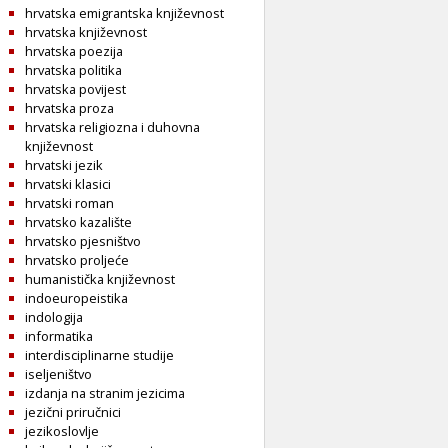
hrvatska emigrantska književnost
hrvatska književnost
hrvatska poezija
hrvatska politika
hrvatska povijest
hrvatska proza
hrvatska religiozna i duhovna
književnost
hrvatski jezik
hrvatski klasici
hrvatski roman
hrvatsko kazalište
hrvatsko pjesništvo
hrvatsko proljeće
humanistička književnost
indoeuropeistika
indologija
informatika
interdisciplinarne studije
iseljeništvo
izdanja na stranim jezicima
jezični priručnici
jezikoslovlje