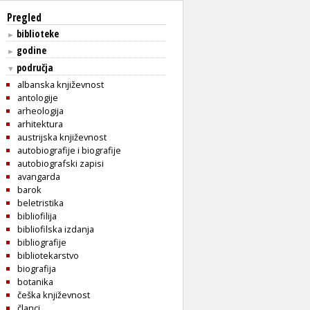
Pregled
biblioteke
►
godine
►
područja
▼
albanska književnost
antologije
arheologija
arhitektura
austrijska književnost
autobiografije i biografije
autobiografski zapisi
avangarda
barok
beletristika
bibliofilija
bibliofilska izdanja
bibliografije
bibliotekarstvo
biografija
botanika
češka književnost
članci