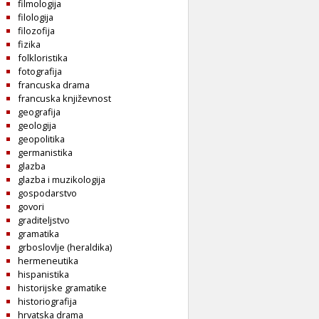
filmologija
filologija
filozofija
fizika
folkloristika
fotografija
francuska drama
francuska književnost
geografija
geologija
geopolitika
germanistika
glazba
glazba i muzikologija
gospodarstvo
govori
graditeljstvo
gramatika
grboslovlje (heraldika)
hermeneutika
hispanistika
historijske gramatike
historiografija
hrvatska drama