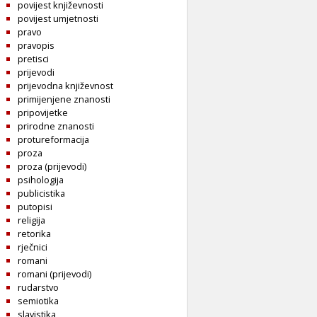
povijest književnosti
povijest umjetnosti
pravo
pravopis
pretisci
prijevodi
prijevodna književnost
primijenjene znanosti
pripovijetke
prirodne znanosti
protureformacija
proza
proza (prijevodi)
psihologija
publicistika
putopisi
religija
retorika
rječnici
romani
romani (prijevodi)
rudarstvo
semiotika
slavistika