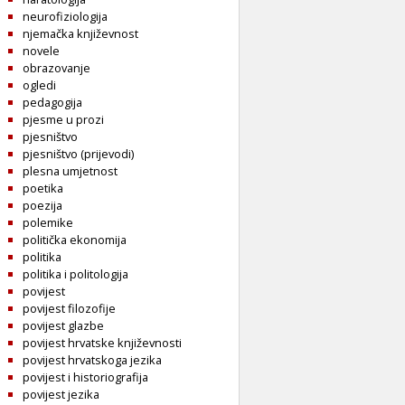
neurofiziologija
njemačka književnost
novele
obrazovanje
ogledi
pedagogija
pjesme u prozi
pjesništvo
pjesništvo (prijevodi)
plesna umjetnost
poetika
poezija
polemike
politička ekonomija
politika
politika i politologija
povijest
povijest filozofije
povijest glazbe
povijest hrvatske književnosti
povijest hrvatskoga jezika
povijest i historiografija
povijest jezika