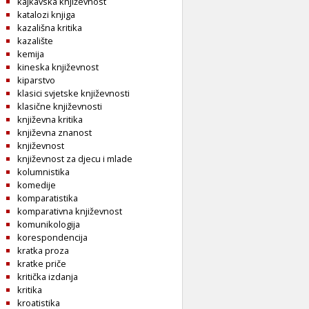
kajkavska književnost
katalozi knjiga
kazališna kritika
kazalište
kemija
kineska književnost
kiparstvo
klasici svjetske književnosti
klasične književnosti
književna kritika
književna znanost
književnost
književnost za djecu i mlade
kolumnistika
komedije
komparatistika
komparativna književnost
komunikologija
korespondencija
kratka proza
kratke priče
kritička izdanja
kritika
kroatistika