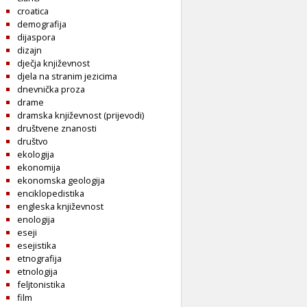
croatica
demografija
dijaspora
dizajn
dječja književnost
djela na stranim jezicima
dnevnička proza
drame
dramska književnost (prijevodi)
društvene znanosti
društvo
ekologija
ekonomija
ekonomska geologija
enciklopedistika
engleska književnost
enologija
eseji
esejistika
etnografija
etnologija
feljtonistika
film