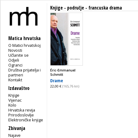
Knjige - područje - francuska drama
Matica hrvatska
O Matici hrvatskoj
Novosti
Učlanite se
Odjeli
Ogranci
Društva prijatelja i
Éric-Emmanuel
partneri
Schmitt
Kontakt
Drame
22,00 €
(165,76 kn)
Izdavaštvo
Knjige
Vijenac
Kolo
Hrvatska revija
Prirodoslovlje
Elektroničke knjige
Zbivanja
Najave