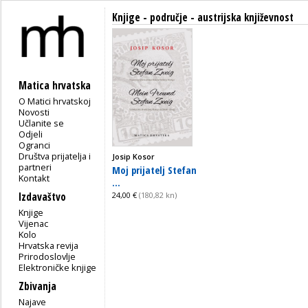
Knjige - područje - austrijska književnost
Matica hrvatska
O Matici hrvatskoj
Novosti
Učlanite se
Odjeli
Ogranci
Društva prijatelja i
Josip Kosor
partneri
Moj prijatelj Stefan
Kontakt
...
Izdavaštvo
24,00 €
(180,82 kn)
Knjige
Vijenac
Kolo
Hrvatska revija
Prirodoslovlje
Elektroničke knjige
Zbivanja
Najave