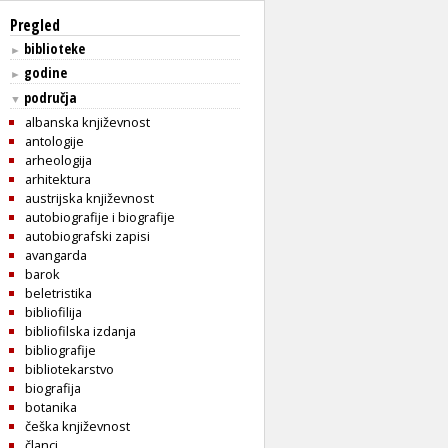
Pregled
biblioteke
►
godine
►
područja
▼
albanska književnost
antologije
arheologija
arhitektura
austrijska književnost
autobiografije i biografije
autobiografski zapisi
avangarda
barok
beletristika
bibliofilija
bibliofilska izdanja
bibliografije
bibliotekarstvo
biografija
botanika
češka književnost
članci