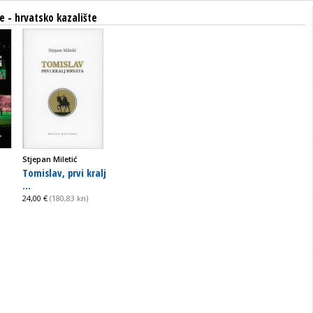
e - hrvatsko kazalište
Stjepan Miletić
Tomislav, prvi kralj
...
24,00 €
(180,83 kn)