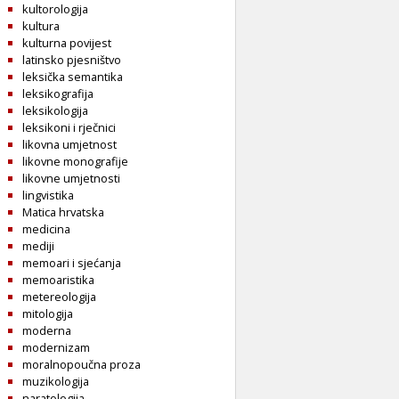
kultorologija
kultura
kulturna povijest
latinsko pjesništvo
leksička semantika
leksikografija
leksikologija
leksikoni i rječnici
likovna umjetnost
likovne monografije
likovne umjetnosti
lingvistika
Matica hrvatska
medicina
mediji
memoari i sjećanja
memoaristika
metereologija
mitologija
moderna
modernizam
moralnopoučna proza
muzikologija
naratologija