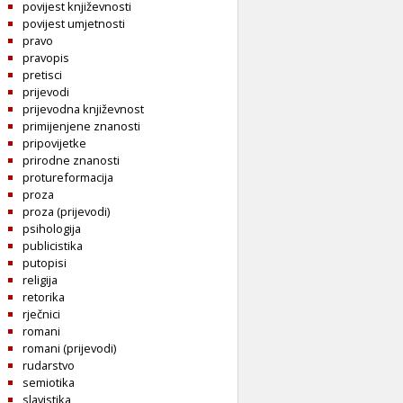
povijest književnosti
povijest umjetnosti
pravo
pravopis
pretisci
prijevodi
prijevodna književnost
primijenjene znanosti
pripovijetke
prirodne znanosti
protureformacija
proza
proza (prijevodi)
psihologija
publicistika
putopisi
religija
retorika
rječnici
romani
romani (prijevodi)
rudarstvo
semiotika
slavistika