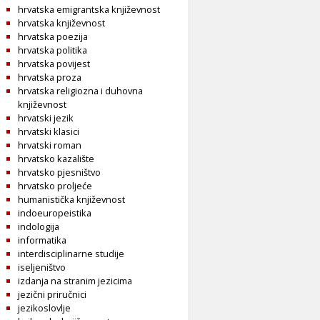
hrvatska emigrantska književnost
hrvatska književnost
hrvatska poezija
hrvatska politika
hrvatska povijest
hrvatska proza
hrvatska religiozna i duhovna
književnost
hrvatski jezik
hrvatski klasici
hrvatski roman
hrvatsko kazalište
hrvatsko pjesništvo
hrvatsko proljeće
humanistička književnost
indoeuropeistika
indologija
informatika
interdisciplinarne studije
iseljeništvo
izdanja na stranim jezicima
jezični priručnici
jezikoslovlje