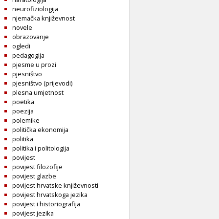
neurofiziologija
njemačka književnost
novele
obrazovanje
ogledi
pedagogija
pjesme u prozi
pjesništvo
pjesništvo (prijevodi)
plesna umjetnost
poetika
poezija
polemike
politička ekonomija
politika
politika i politologija
povijest
povijest filozofije
povijest glazbe
povijest hrvatske književnosti
povijest hrvatskoga jezika
povijest i historiografija
povijest jezika