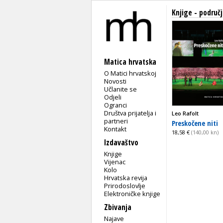
Knjige - područj
Matica hrvatska
O Matici hrvatskoj
Novosti
Učlanite se
Odjeli
Ogranci
Društva prijatelja i
Leo Rafolt
partneri
Preskočene niti
Kontakt
18,58 €
(140,00 kn)
Izdavaštvo
Knjige
Vijenac
Kolo
Hrvatska revija
Prirodoslovlje
Elektroničke knjige
Zbivanja
Najave