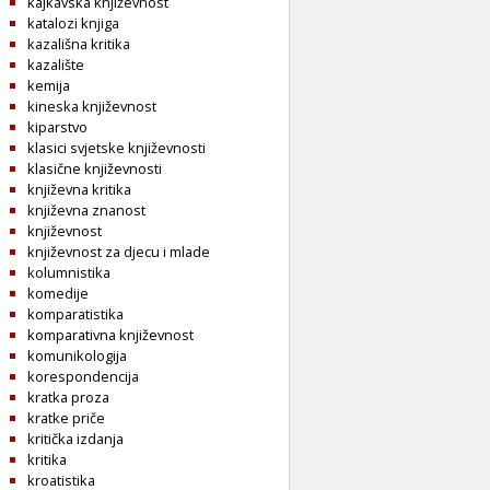
kajkavska književnost
katalozi knjiga
kazališna kritika
kazalište
kemija
kineska književnost
kiparstvo
klasici svjetske književnosti
klasične književnosti
književna kritika
književna znanost
književnost
književnost za djecu i mlade
kolumnistika
komedije
komparatistika
komparativna književnost
komunikologija
korespondencija
kratka proza
kratke priče
kritička izdanja
kritika
kroatistika