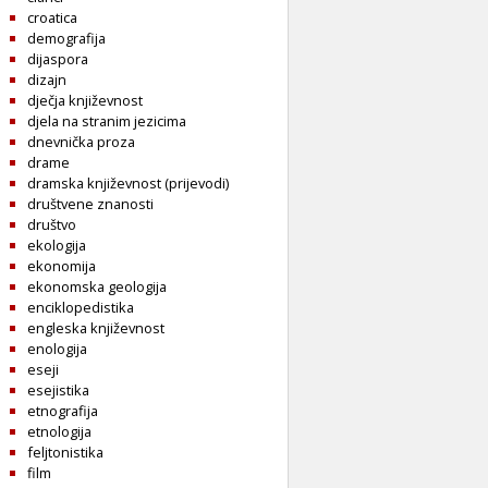
croatica
demografija
dijaspora
dizajn
dječja književnost
djela na stranim jezicima
dnevnička proza
drame
dramska književnost (prijevodi)
društvene znanosti
društvo
ekologija
ekonomija
ekonomska geologija
enciklopedistika
engleska književnost
enologija
eseji
esejistika
etnografija
etnologija
feljtonistika
film