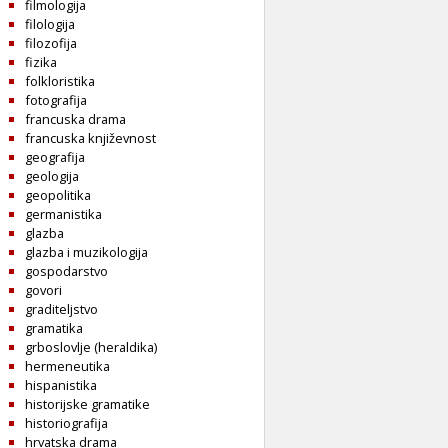
filmologija
filologija
filozofija
fizika
folkloristika
fotografija
francuska drama
francuska književnost
geografija
geologija
geopolitika
germanistika
glazba
glazba i muzikologija
gospodarstvo
govori
graditeljstvo
gramatika
grboslovlje (heraldika)
hermeneutika
hispanistika
historijske gramatike
historiografija
hrvatska drama