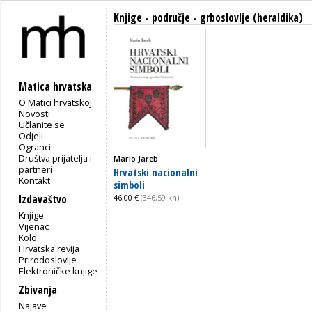
Knjige - područje - grboslovlje (heraldika)
Matica hrvatska
O Matici hrvatskoj
Novosti
Učlanite se
Odjeli
Ogranci
Društva prijatelja i
Mario Jareb
partneri
Hrvatski nacionalni
Kontakt
simboli
Izdavaštvo
46,00 €
(346,59 kn)
Knjige
Vijenac
Kolo
Hrvatska revija
Prirodoslovlje
Elektroničke knjige
Zbivanja
Najave