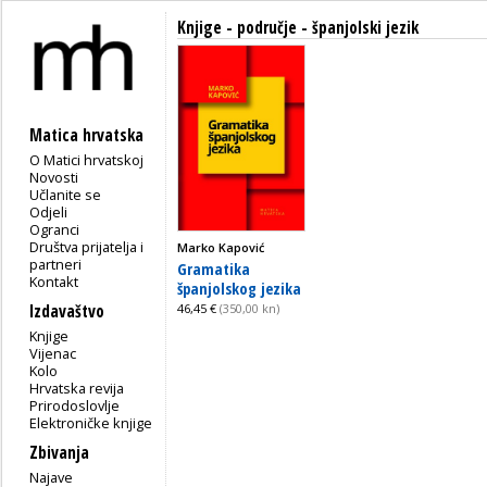
Knjige - područje - španjolski jezik
Matica hrvatska
O Matici hrvatskoj
Novosti
Učlanite se
Odjeli
Ogranci
Društva prijatelja i
Marko Kapović
partneri
Gramatika
Kontakt
španjolskog jezika
Izdavaštvo
46,45 €
(350,00 kn)
Knjige
Vijenac
Kolo
Hrvatska revija
Prirodoslovlje
Elektroničke knjige
Zbivanja
Najave