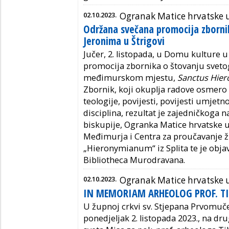
02.10.2023.
Ogranak Matice hrvatske 
Održana svečana promocija zbornik
Jeronima u Štrigovi
Jučer, 2. listopada, u Domu kulture u
promocija zbornika o štovanju svet
međimurskom mjestu,
Sanctus Hier
Zbornik, koji okuplja radove osmero 
teologije, povijesti, povijesti umjetno
disciplina, rezultat je zajedničkoga
biskupije, Ogranka Matice hrvatske u
Međimurja i Centra za proučavanje ži
„Hieronymianum“ iz Splita te je objavl
Bibliotheca Murodravana.
02.10.2023.
Ogranak Matice hrvatske
IN MEMORIAM ARHEOLOG PROF. T
U župnoj crkvi sv. Stjepana Prvomuče
ponedjeljak 2. listopada 2023., na dru