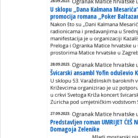
28.09.2023.
Ogranak Matice hrvatske 
U sklopu „Dana Kalmana Mesarića
promocija romana „Poker Baltaza
Nakon što su „Dani Kalmana Mesarića
radionicama i predavanjima u Srednjoj
manifestacija je u organizaciji Kaza
Preloga i Ogranka Matice hrvatske u
prostorima Matice hrvatske u Zagre
28.09.2023.
Ogranak Matice hrvatske 
Švicarski ansambl Yofin oduševio 
U sklopu 53. Varaždinskih baroknih 
Križevcima organizirao je uz potporu
u crkvi Svetoga Križa koncert švica
Züricha pod umjetničkim vodstvom S
27.09.2023.
Ogranak Matice hrvatske u
Predstavljen roman UMRIJET ĆEŠ N
Domagoja Zelenike
Mladi mostarski pisac Do