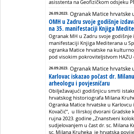
asisstenta na Geofizičkom odsjeku 
26.09.2023.
Ogranak Matice hrvatske 
OMH u Zadru svoje godišnje izdav
na 35. manifestaciji Knjiga Medite
Ogranak MH u Zadru svoje godišnje iz
manifestaciji Knjiga Mediterana u Sp
ogranka Matice hrvatske na kulturnoj
pod visokim pokroviteljstvom HAZU o
26.09.2023.
Ogranak Matice hrvatske 
Karlovac iskazao počast dr. Milan
arheologu i povjesničaru
Obilježavajući godišnjicu smrti ista
hrvatskog historiografa Milana Kruhe
Ogranka Matice hrvatske u Karlovcu i
Kovačić“, u Ilirskoj dvorani Gradske 
rujna 2023. godine „Znanstveni kol
sudjelovanjem u čast dr. sc. Milana K
sc. Milana Kruheka je hrvatska povijest