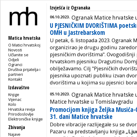
Izvješća iz Ogranaka
06.10.2023.
Ogranak Matice hrvatske 
U PJESNIČKIM DVORIŠTIMA poetsk
OMH u Jastrebarskom
Matica hrvatska
U petak, 6. listopada 2023. Ogranak 
O Matici hrvatskoj
organizirao je drugu godinu zaredo
Novosti
pjesničkim dvorištima". Ovogodišnji
Učlanite se
Odjeli
hrvatskom pjesniku Dragutinu Domjan
Ogranci
obilježavamo. Cilj "Pjesničkih dvorišt
Društva prijatelja i
partneri
pjesnika upoznati publiku izvan dvor
Kontakt
dvorištima u kojima su pjesnici boravil
Izdavaštvo
05.10.2023.
Ogranak Matice hrvatske u
Knjige
Vijenac
Matice hrvatske u Tomislavgradu
Kolo
Promocijom knjiga Željka Musića-Ći
Hrvatska revija
Prirodoslovlje
31. dani Matice hrvatske
Elektroničke knjige
Dobre vibracije razlijegale su se d
Zbivanja
Pazaru na predstavljanju knjiga
„Ljud
Najave