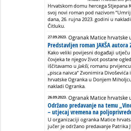
Hrvatskom domu hercega Stjepana K
svoj novi roman pod nazivom “Umrijet
dana, 26. rujna 2023. godini u nakla
Čitluku.
27.09.2023.
Ogranak Matice hrvatske 
Predstavljen roman JAKŠA autora 
Kako veliki povijesni događaji utječ
čovjeka te njegov život postane ogleda
iščitavamo u
Jakši
, romanu prvijenc
„pisca naivca“ Zvonimira Divoševića
hrvatske Ogranka u Donjem Miholjcu. 
nakladi Ogranka.
26.09.2023.
Ogranak Matice hrvatske 
Održano predavanje na temu „Vino
– utjecaj vremena na poljoprivred
U organizaciji ogranka Matice hrvats
jučer je održano predavanje Patrika 