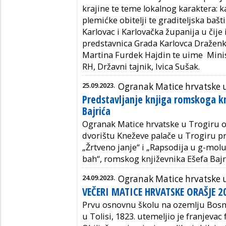
krajine te teme lokalnog karaktera: k
plemićke obitelji te graditeljska bašt
Karlovac i Karlovačka županija u čije
predstavnica Grada Karlovca Draženk
Martina Furdek Hajdin te uime Minis
RH, Državni tajnik, Ivica Sušak.
25.09.2023.
Ogranak Matice hrvatske 
Predstavljanje knjiga romskoga kn
Bajrića
Ogranak Matice hrvatske u Trogiru or
dvorištu Kneževe palače u Trogiru p
„Žrtveno janje“ i „Rapsodija u g-mol
bah“, romskog književnika Ešefa Bajr
24.09.2023.
Ogranak Matice hrvatske 
VEČERI MATICE HRVATSKE ORAŠJE 2
Prvu osnovnu školu na ozemlju Bosn
u Tolisi, 1823. utemeljio je franjevac f