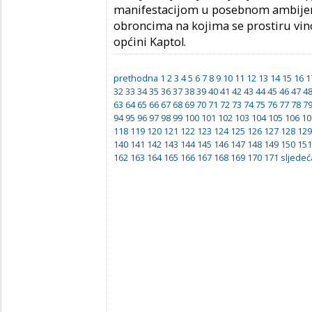
manifestacijom u posebnom ambije
obroncima na kojima se prostiru vi
općini Kaptol.
prethodna
1
2
3
4
5
6
7
8
9
10
11
12
13
14
15
16
1
32
33
34
35
36
37
38
39
40
41
42
43
44
45
46
47
4
63
64
65
66
67
68
69
70
71
72
73
74
75
76
77
78
7
94
95
96
97
98
99
100
101
102
103
104
105
106
10
118
119
120
121
122
123
124
125
126
127
128
129
140
141
142
143
144
145
146
147
148
149
150
151
162
163
164
165
166
167
168
169
170
171
sljedeć