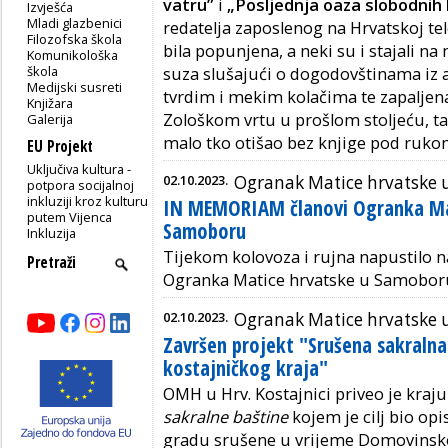
vatru”
i
„Posljednja oaza slobodnih l
Izvješća
Mladi glazbenici
redatelja zaposlenog na Hrvatskoj tel
Filozofska škola
bila popunjena, a neki su i stajali n
Komunikološka
škola
suza slušajući o dogodovštinama iz au
Medijski susreti
tvrdim i mekim kolačima te zapaljena
Knjižara
Zološkom vrtu u prošlom stoljeću, tak
Galerija
malo tko otišao bez knjige pod ruko
EU Projekt
Uključiva kultura -
02.10.2023.
Ogranak Matice hrvatske
potpora socijalnoj
inkluziji kroz kulturu
IN MEMORIAM članovi Ogranka Ma
putem Vijenca
Samoboru
Inkluzija
Tijekom kolovoza i rujna napustilo n
Ogranka Matice hrvatske u Samobor
02.10.2023.
Ogranak Matice hrvatske u
Završen projekt "Srušena sakralna
kostajničkog kraja"
OMH u Hrv. Kostajnici priveo je kraj
sakralne baštine
kojem je cilj bio opi
gradu srušene u vrijeme Domovinsk