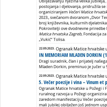
Obilježavanju njezina velika jubilej
postojanja i djelovanja, pridružila se
organiziranjem
Večeri Matice hrvats
2023., svečanom dvoranom „Dvor Terra 
broj književnika, kulturnih djelatnika 
Pokrovitelji ove dvodnevne priredbe 
Matica hrvatska Zagreb
, Fondacija z
„Vukić“ Tolisa.
22.09.2023.
Ogranak Matice hrvatske 
IN MEMORIAM MLADEN DORKIN (1
Dragi suradnik, član i prijatelj našega
Mladen Dorkin, preminuo je jučer u 9
22.09.2023.
Ogranak Matice hrvatske 
5. Večer poezije i vina – Vinum et
Ogranak Matice hrvatske u Požegi i F
ruralnog razvoja u Požegi organiziral
zaredom manifestaciju Večer poezije 
mali jubilej obilježen još jednom u