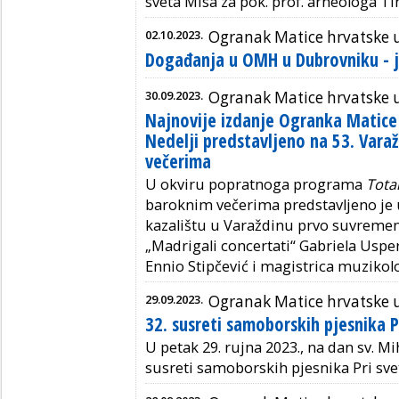
sveta Misa za pok. prof. arheologa T
02.10.2023.
Ogranak Matice hrvatske 
Događanja u OMH u Dubrovniku - 
30.09.2023.
Ogranak Matice hrvatske u
Najnovije izdanje Ogranka Matice
Nedelji predstavljeno na 53. Vara
večerima
U okviru popratnoga programa
Tota
baroknim večerima predstavljeno j
kazalištu u Varaždinu prvo suvremeno
„Madrigali concertati“ Gabriela Uspera,
Ennio Stipčević i magistrica muzikolo
29.09.2023.
Ogranak Matice hrvatske
32. susreti samoborskih pjesnika 
U petak 29. rujna 2023., na dan sv. Mi
susreti samoborskih pjesnika Pri sv