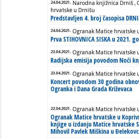
24.04.2021.
Narodna knjižnica Drniš ,
hrvatske u Drnišu
Predstavljen 4. broj časopisa DRN
24.04.2021.
Ogranak Matice hrvatske u
Prva STIHOVNICA SISKA u 2021. go
23.04.2021.
Ogranak Matice hrvatske 
Radijska emisija povodom Noći kn
23.04.2021.
Ogranak Matice hrvatske 
Koncert povodom 30 godina obno
Ogranka i Dana Grada Križevaca
22.04.2021.
Ogranak Matice hrvatske u
Ogranak Matice hrvatske u Koprivn
knjige u izdanju Matice hrvatske S
Mihovil Pavlek Miškina u Đelekov