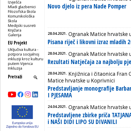
Izvješća
Novo djelo iz pera Nade Pomper
Mladi glazbenici
Filozofska škola
Komunikološka
škola
Medijski susreti
Knjižara
28.04.2021.
Ogranak Matice hrvatske u
Galerija
Pisana riječ i likovni izraz mladih
EU Projekt
Uključiva kultura -
28.04.2021.
Ogranak Matice hrvatske u
potpora socijalnoj
inkluziji kroz kulturu
Rezultati Natječaja za najbolju p
putem Vijenca
Inkluzija
28.04.2021.
Knjižnica i čitaonica Fran 
Matice hrvatske u Koprivnici
Predstavljanje monografije Barba
I PJESAMA
24.04.2021.
Ogranak Matice hrvatske u
Predstavljene zbirke priča TATJAN
i NAŠI DIDI LIPO SU DIVANILI