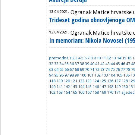
13.04.2021.
Ogranak Matice hrvatske u
Trideset godina obnovljenoga OM
13.04.2021.
Ogranak Matice hrvatske 
In memoriam: Nikola Novosel (19
prethodna
1
2
3
4
5
6
7
8
9
10
11
12
13
14
15
16
1
32
33
34
35
36
37
38
39
40
41
42
43
44
45
46
47
4
63
64
65
66
67
68
69
70
71
72
73
74
75
76
77
78
7
94
95
96
97
98
99
100
101
102
103
104
105
106
10
118
119
120
121
122
123
124
125
126
127
128
129
140
141
142
143
144
145
146
147
148
149
150
151
162
163
164
165
166
167
168
169
170
171
sljedeć