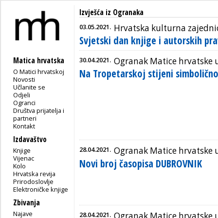
Izvješća iz Ogranaka
03.05.2021.
Hrvatska kulturna zajedn
Svjetski dan knjige i autorskih pr
Matica hrvatska
30.04.2021.
Ogranak Matice hrvatske 
Na Tropetarskoj stijeni simbolično
O Matici hrvatskoj
Novosti
Učlanite se
Odjeli
Ogranci
Društva prijatelja i
partneri
Kontakt
Izdavaštvo
28.04.2021.
Ogranak Matice hrvatske 
Knjige
Vijenac
Novi broj časopisa DUBROVNIK
Kolo
Hrvatska revija
Prirodoslovlje
Elektroničke knjige
Zbivanja
Najave
28.04.2021.
Ogranak Matice hrvatske 