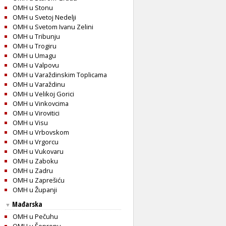
OMH u Stonu
OMH u Svetoj Nedelji
OMH u Svetom Ivanu Zelini
OMH u Tribunju
OMH u Trogiru
OMH u Umagu
OMH u Valpovu
OMH u Varaždinskim Toplicama
OMH u Varaždinu
OMH u Velikoj Gorici
OMH u Vinkovcima
OMH u Virovitici
OMH u Visu
OMH u Vrbovskom
OMH u Vrgorcu
OMH u Vukovaru
OMH u Zaboku
OMH u Zadru
OMH u Zaprešiću
OMH u Županji
Mađarska
▼
OMH u Pečuhu