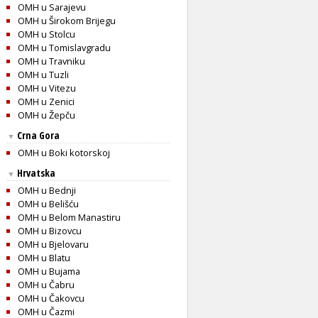
OMH u Sarajevu
OMH u Širokom Brijegu
OMH u Stolcu
OMH u Tomislavgradu
OMH u Travniku
OMH u Tuzli
OMH u Vitezu
OMH u Zenici
OMH u Žepču
Crna Gora
▼
OMH u Boki kotorskoj
Hrvatska
▼
OMH u Bednji
OMH u Belišću
OMH u Belom Manastiru
OMH u Bizovcu
OMH u Bjelovaru
OMH u Blatu
OMH u Bujama
OMH u Čabru
OMH u Čakovcu
OMH u Čazmi