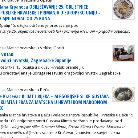
dana Krpaneca OBILJEŽAVANJE 25. OBLJETNICE
PUBLIKE HRVATSKE I PRIMANJA U EUROPSKU UNIJU -
ECAJNI NOVAC OD 25 KUNA
patiji 15. ožujka održano je predavanje pod
avanje 25. obljetnice neovisnosti RH i primanja RH u UN – prigodni optjecajni
ak Matice hrvatske u Velikoj Gorici
TVRTAK:
voljci hrvatski, Zagrebačke županije
etvrtka, 15. ožujka u ciklusu Hrvatski branitelji u
predstavljena je udruga Nezavisni dragovoljci hrvatski Zagrebačke
nak Matice hrvatske u Beču
e Kraševac KLIMT I RIJEKA – ALEGORIJSKE SLIKE GUSTAVA
A KLIMTA I FRANZA MATSCHA U HRVATSKOM NARODNOM
ECI
ranka Matice hrvatske u Beču i Veleposlanstva Republike Hrvatske u Beču 15.
vodu 100. obljetnice smrti Gustava Klimta održano je predavanje pod
Rijeka – alegorijske slike Gustava Klimta, Ernsta Klimta i Franza Matscha u
m kazalištu u Rijeci
dr. sc. Irene Kraševac, znanstvene savjetnice na