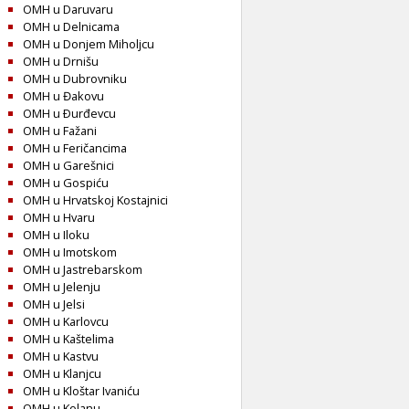
OMH u Daruvaru
OMH u Delnicama
OMH u Donjem Miholjcu
OMH u Drnišu
OMH u Dubrovniku
OMH u Đakovu
OMH u Ðurđevcu
OMH u Fažani
OMH u Feričancima
OMH u Garešnici
OMH u Gospiću
OMH u Hrvatskoj Kostajnici
OMH u Hvaru
OMH u Iloku
OMH u Imotskom
OMH u Jastrebarskom
OMH u Jelenju
OMH u Jelsi
OMH u Karlovcu
OMH u Kaštelima
OMH u Kastvu
OMH u Klanjcu
OMH u Kloštar Ivaniću
OMH u Kolanu