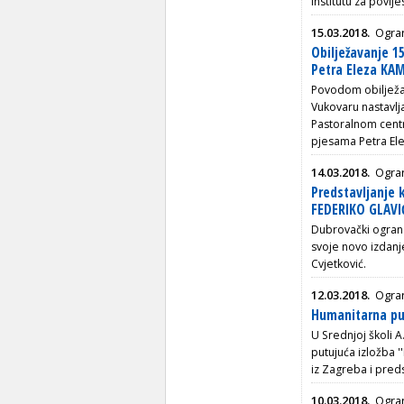
Institutu za povij
15.03.2018.
Ogra
Obilježavanje 15
Petra Eleza KA
Povodom obilježav
Vukovaru nastavlj
Pastoralnom centr
pjesama Petra El
14.03.2018.
Ogra
Predstavljanje
FEDERIKO GLAVI
Dubrovački ograna
svoje novo izdanj
Cvjetković.
12.03.2018.
Ogra
Humanitarna pu
U Srednjoj školi 
putujuća izložba 
iz Zagreba i pred
10.03.2018.
Ogran