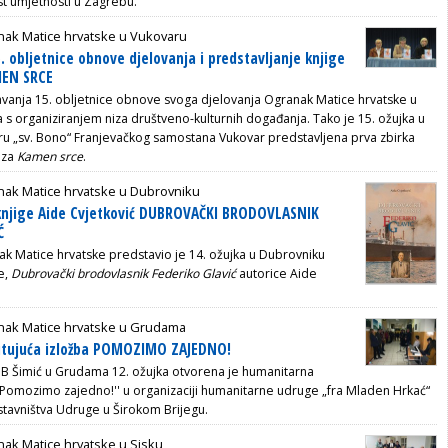
est umjetnosti u Zagrebu.
nak Matice hrvatske u Vukovaru
. obljetnice obnove djelovanja i predstavljanje knjige
MEN SRCE
anja 15. obljetnice obnove svoga djelovanja Ogranak Matice hrvatske u
a s organiziranjem niza društveno-kulturnih događanja. Tako je 15. ožujka u
u „sv. Bono“ Franjevačkog samostana Vukovar predstavljena prva zbirka
eza
Kamen
srce
.
nak Matice hrvatske u Dubrovniku
 knjige Aide Cvjetković DUBROVAČKI BRODOVLASNIK
Ć
k Matice hrvatske predstavio je 14. ožujka u Dubrovniku
e,
Dubrovački brodovlasnik Federiko Glavić
autorice Aide
nak Matice hrvatske u Grudama
tujuća izložba POMOZIMO ZAJEDNO!
A.B Šimić u Grudama 12. ožujka otvorena je humanitarna
''Pomozimo zajedno!'' u organizaciji humanitarne udruge „fra Mladen Hrkać“
stavništva Udruge u Širokom Brijegu.
ak Matice hrvatske u Sisku