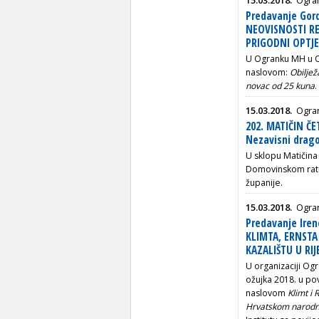
Predavanje Gor
NEOVISNOSTI RE
PRIGODNI OPTJ
U Ogranku MH u O
naslovom:
Obiljež
novac od 25 kuna
.
15.03.2018.
Ogran
202. MATIČIN ČE
Nezavisni drago
U sklopu Matičina č
Domovinskom ratu 
županije.
15.03.2018.
Ogra
Predavanje Iren
KLIMTA, ERNST
KAZALIŠTU U RIJ
U organizaciji Og
ožujka 2018. u po
naslovom
Klimt i 
Hrvatskom narodno