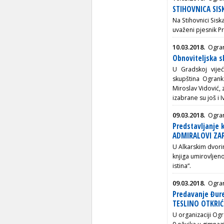
STIHOVNICA SIS
Na Stihovnici Sisk
uvaženi pjesnik 
10.03.2018.
Ogra
Obnoviteljska 
U Gradskoj vije
skupština Ogran
Miroslav Vidović, 
izabrane su još i I
09.03.2018.
Ogran
Predstavljanje
ADMIRALOVI ZAPI
U Alkarskim dvorim
knjiga umirovljen
istina“.
09.03.2018.
Ogran
Predavanje Đur
TESLINO OTKRI
U organizaciji Ogr