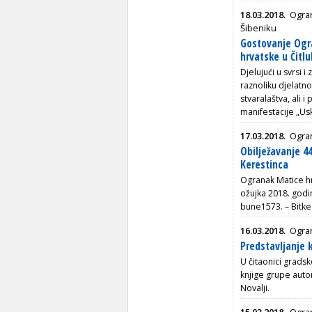
18.03.2018.
Ogran
Šibeniku
Gostovanje Ogr
hrvatske u Čitl
Djelujući u svrsi 
raznoliku djelatn
stvaralaštva, ali 
manifestacije „Us
17.03.2018.
Ogran
Obilježavanje 44
Kerestinca
Ogranak Matice hr
ožujka 2018. godin
bune1573. – Bitke
16.03.2018.
Ogran
Predstavljanje 
U čitaonici gradsk
knjige grupe aut
Novalji.
15.03.2018.
Ogran