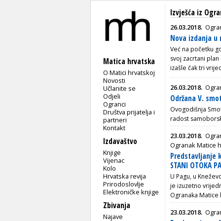
Izvješća iz Ogr
26.03.2018.
Ogran
Nova izdanja u 
Već na početku go
svoj zacrtani plan
Matica hrvatska
izašle čak tri vri
O Matici hrvatskoj
Novosti
26.03.2018.
Ogra
Učlanite se
Odjeli
Održana V. smo
Ogranci
Ovogodišnja Smotr
Društva prijatelja i
radost samoborsk
partneri
Kontakt
23.03.2018.
Ogra
Izdavaštvo
Ogranak Matice h
Knjige
Predstavljanje k
Vijenac
STANI OTOKA PA
Kolo
Hrvatska revija
U Pagu, u Knežev
Prirodoslovlje
je izuzetno vrijed
Elektroničke knjige
Ogranaka Matice h
Zbivanja
23.03.2018.
Ogran
Najave