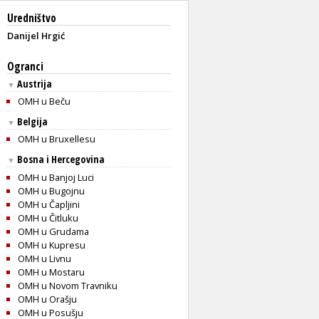
Uredništvo
Danijel Hrgić
Ogranci
Austrija
▼
OMH u Beču
Belgija
▼
OMH u Bruxellesu
Bosna i Hercegovina
▼
OMH u Banjoj Luci
OMH u Bugojnu
OMH u Čapljini
OMH u Čitluku
OMH u Grudama
OMH u Kupresu
OMH u Livnu
OMH u Mostaru
OMH u Novom Travniku
OMH u Orašju
OMH u Posušju