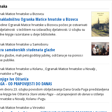
anaka
ak Matice hrvatske u Bizovcu
nakladništvu Ogranka Matice hrvatske u Bizovcu
dine Ogranak Matice hrvatske u Bizovcu počeo je ostvarivati
 djelatnosti s težištem na izdavačkoj djelatnosti. U ožujku su
jedne knjige razvrstane u dvije biblioteke.
nak Matice hrvatske u Samoboru
tra samoborskih studenata glazbe
a glazbe, mali petogodišnji jubilej, održana je na ponos i
e publike.
nak Matice hrvatske u Kolanu
,
Ogranak Matice hrvatske u Novalji
,
rvatske u Pagu
njige Ive Oštarića
GA - OD PRAPOVIJESTI DO DANAS
om dvoru 23. ožujka povodom obilježavanja Dana Grada Paga predstavljena
na knjiga Ive Oštarića
Stani otoka Paga – od prapovijesti do danas
u izdanju
rvatske u Novalji, Kolanu i Pagu.
ak Matice hrvatske u Virovitici