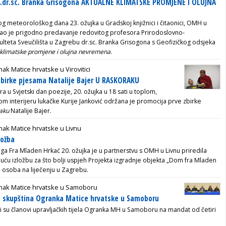
f.dr.sc. Branka Grisogona AKTUALNE KLIMATSKE PROMJENE I OLUJNA
 meteorološkog dana 23. ožujka u Gradskoj knjižnici i čitaonici, OMH u
zirao je prigodno predavanje redovitog profesora Prirodoslovno-
lteta Sveučilišta u Zagrebu dr.sc. Branka Grisogona s Geofizičkog odsjeka
 klimatske promjene i olujna nevremena
.
ak Matice hrvatske u Virovitici
zbirke pjesama Natalije Bajer U RASKORAKU
ra u Svjetski dan poezije, 20. ožujka u 18 sati u toplom,
m interijeru lukačke Kurije Janković održana je promocija prve zbirke
aku
Natalije Bajer.
ak Matice hrvatske u Livnu
ložba
a Fra Mladen Hrkać 20. ožujka je u partnerstvu s OMH u Livnu priredila
uću izložbu za što bolji uspjeh Projekta izgradnje objekta „Dom fra Mladen
j osoba na liječenju u Zagrebu.
nak Matice hrvatske u Samoboru
a skupština Ogranka Matice hrvatske u Samoboru
ni su članovi upravljačkih tijela Ogranka MH u Samoboru na mandat od četiri