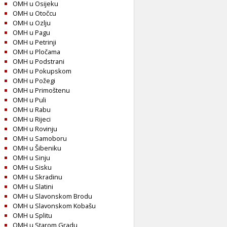
OMH u Osijeku
OMH u Otočcu
OMH u Ozlju
OMH u Pagu
OMH u Petrinji
OMH u Pločama
OMH u Podstrani
OMH u Pokupskom
OMH u Požegi
OMH u Primoštenu
OMH u Puli
OMH u Rabu
OMH u Rijeci
OMH u Rovinju
OMH u Samoboru
OMH u Šibeniku
OMH u Sinju
OMH u Sisku
OMH u Skradinu
OMH u Slatini
OMH u Slavonskom Brodu
OMH u Slavonskom Kobašu
OMH u Splitu
OMH u Starom Gradu