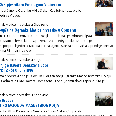
KA s pjesnikom Predragom Vrabecom
a održanoj u Ogranku MH u Sisku 10. ožujka, nastupio je
Predrag Vrabec.
nak Matice hrvatske u Opuzenu
skupština Ogranka Matice hrvatske u Opuzenu
ćnici Grada Opuzena 10. ožujka održana je obnoviteljska
ka Matice hrvatske u Opuzenu. Za predsjednika izabran je
za potpredsjednika Ivica Kaleb, za tajnicu Stanka Popović, a u predsjedništvo
vana Filipović i Iva Alendar.
ak Matice hrvatske u Sinju
 knjige Davora Domazeta Loše
SI 2 - ŠTO JE ISTINA
a predstavljena je 9. ožujka u organizaciji Ogranka Matice hrvatske u Sinju
og admirala HRM Davora Domazeta – Loše „Admiralov i zapisi 2 : Što je
ak Matice hrvatske u Koprivnici
e Drobca
ĆE ROTACIONOG MAGNETSKOG POLJA
anka MH u Koprivnici i Gimnazije "Fran Galović" u petak