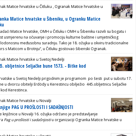
ak Matice hrvatske u Čitluku
,
Ogranak Matice hrvatske u
anka Matice hrvatske u Šibeniku, u Ogranku Matice
uku
i zadaći Matice hrvatske, OMH u Čitluku i OMH u Šibeniku razvili su bogatu i
ost usmjerenu na očuvanje i promociju kulturne baštine i umjetničkog
i plodonosnu međusobnu suradnju. Tako je 18. ožujka u okviru tradicionalne
krs s Maticom u Brotnju“, u Čitluku gostovao šibenski Ogranak.
ak Matice hrvatske u Svetoj Nedelji
5. obljetnice Seljačke bune 1573. - Bitke kod
vatske u Svetoj Nedelji prigodnim je programom po šesti put u subotu 17.
e u dvorcu obitelji Erdödy u Kerestincu obilježio 445.obljetnicu Seljačke
 kod Kerestinca.
ak Matice hrvatske u Novalji
knjige PAG U PROŠLOSTI I SADAŠNJOSTI
e knjižnice u Novalji 16. ožujka održano je predstavljanje
ora
Pag u prošlosti i sadašnjosti
u organizaciji Ogranka Matice hrvatske u
ak Matice hrvatske u Opatiji