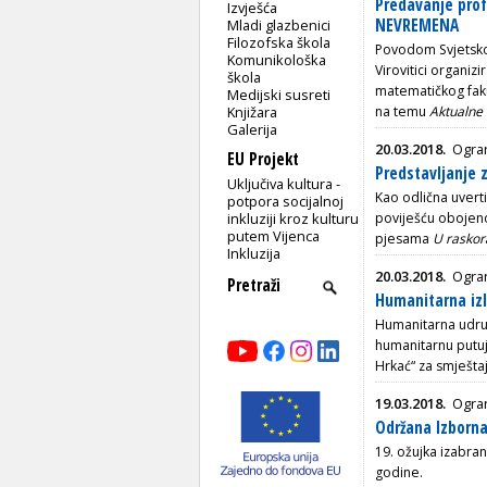
Predavanje pro
Izvješća
NEVREMENA
Mladi glazbenici
Filozofska škola
Povodom Svjetskog
Komunikološka
Virovitici organi
škola
matematičkog faku
Medijski susreti
Knjižara
na temu
Aktualne
Galerija
20.03.2018.
Ogran
EU Projekt
Predstavljanje 
Uključiva kultura -
Kao odlična uverti
potpora socijalnoj
inkluziji kroz kulturu
poviješću obojeno
putem Vijenca
pjesama
U raskor
Inkluzija
20.03.2018.
Ogran
Humanitarna iz
Humanitarna udrug
humanitarnu putuj
Hrkać“ za smješta
19.03.2018.
Ogra
Održana Izborn
19. ožujka izabra
godine.