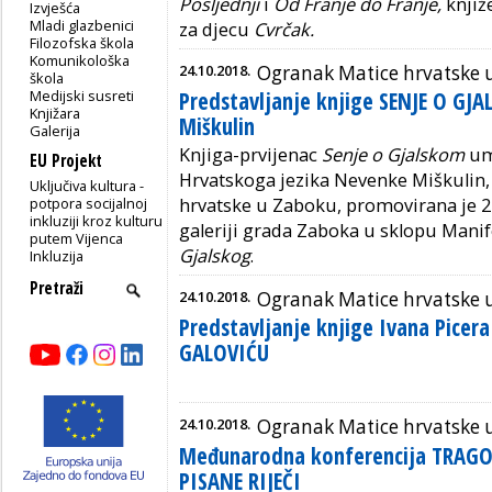
Posljednji
i
Od Franje do Franje,
knjiž
Izvješća
Mladi glazbenici
za djecu
Cvrčak.
Filozofska škola
Komunikološka
24.10.2018.
Ogranak Matice hrvatske 
škola
Medijski susreti
Predstavljanje knjige SENJE O G
Knjižara
Miškulin
Galerija
Knjiga-prvijenac
Senje o Gjalskom
umi
EU Projekt
Hrvatskoga jezika Nevenke Miškulin,
Uključiva kultura -
potpora socijalnoj
hrvatske u Zaboku, promovirana je 24.
inkluziji kroz kulturu
galeriji grada Zaboka u sklopu Manif
putem Vijenca
Gjalskog
.
Inkluzija
24.10.2018.
Ogranak Matice hrvatske u
Predstavljanje knjige Ivana Pice
GALOVIĆU
24.10.2018.
Ogranak Matice hrvatske u
Međunarodna konferencija TRAGO
PISANE RIJEČI