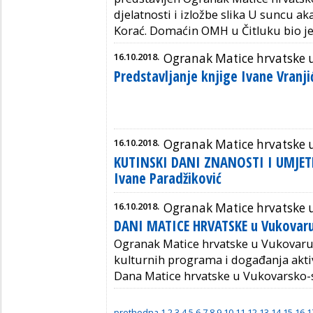
djelatnosti i izložbe slika U suncu a
Korać.
Domaćin OMH u Čitluku bio je
16.10.2018.
Ogranak Matice hrvatske 
Predstavljanje knjige Ivane Vranj
16.10.2018.
Ogranak Matice hrvatske u
KUTINSKI DANI ZNANOSTI I UMJET
Ivane Paradžiković
16.10.2018.
Ogranak Matice hrvatske 
DANI MATICE HRVATSKE u Vukovar
Ogranak Matice hrvatske u Vukovaru
kulturnih programa i događanja aktiv
Dana Matice hrvatske u Vukovarsko-s
prethodna
1
2
3
4
5
6
7
8
9
10
11
12
13
14
15
16
1