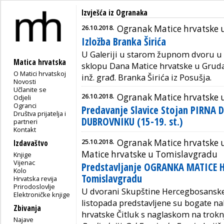
Izvješća iz Ogranaka
26.10.2018.
Ogranak Matice hrvatske
Izložba Branka Širića
U Galeriji u starom župnom dvoru u G
Matica hrvatska
sklopu Dana Matice hrvatske u Grudam
O Matici hrvatskoj
inž. građ. Branka Širića iz Posušja.
Novosti
Učlanite se
26.10.2018.
Ogranak Matice hrvatske 
Odjeli
Ogranci
Predavanje Slavice Stojan PIRNA
Društva prijatelja i
DUBROVNIKU (15-19. st.)
partneri
Kontakt
25.10.2018.
Ogranak Matice hrvatske u
Izdavaštvo
Matice hrvatske u Tomislavgradu
Knjige
Vijenac
Predstavljanje OGRANKA MATICE H
Kolo
Tomislavgradu
Hrvatska revija
Prirodoslovlje
U dvorani Skupštine Hercegbosanske
Elektroničke knjige
listopada predstavljene su bogate na
Zbivanja
hrvatske Čitluk
s naglaskom na troknj
Najave