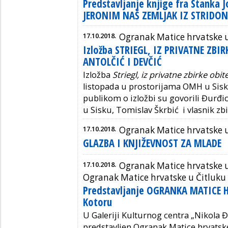
Predstavljanje knjige fra Stanka J
JERONIM NAŠ ZEMLJAK IZ STRIDO
17.10.2018.
Ogranak Matice hrvatske u
Izložba STRIEGL, IZ PRIVATNE ZBIR
ANTOLČIĆ I DEVČIĆ
Izložba
Striegl, iz privatne zbirke obite
listopada u prostorijama OMH u Si
publikom o izložbi su govorili Đurđ
u Sisku, Tomislav Škrbić i vlasnik zb
17.10.2018.
Ogranak Matice hrvatske u
GLAZBA I KNJIŽEVNOST ZA MLADE
17.10.2018.
Ogranak Matice hrvatske u
Ogranak Matice hrvatske u Čitluku
Predstavljanje OGRANKA MATICE H
Kotoru
U Galeriji Kulturnog centra „Nikola Đ
predstavljen Ogranak Matice hrvatske