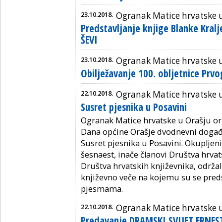
23.10.2018.
Ogranak Matice hrvatske 
Predstavljanje knjige Blanke Kralj
ŠEVI
23.10.2018.
Ogranak Matice hrvatske 
Obilježavanje 100. obljetnice Prvo
22.10.2018.
Ogranak Matice hrvatske 
Susret pjesnika u Posavini
Ogranak Matice hrvatske u Orašju or
Dana općine Orašje dvodnevni doga
Susret pjesnika u Posavini. Okupljeni 
šesnaest, inače članovi Društva hrva
Društva hrvatskih književnika, održal
književno veče na kojemu su se preds
pjesmama.
22.10.2018.
Ogranak Matice hrvatske 
Predavanje DRAMSKI SVIJET ERNES