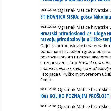
20.10.2018.
Ogranak Matice hrvatske u
STIHOVNICA SISKA: gošća Nikolina 
19.10.2018.
Ogranak Matice hrvatske 
Hrvatski prirodoslovci 27: Uloga H
razvoju prirodoslovlja u Ličko-senj
Odjel za prirodoslovlje i matematiku
ponosnom hrvatskom gradu bure, usko
pokroviteljstvom Hrvatske akademije 
su znanstveni skup
Hrvatski prirodos
znanstvenika u razvoju prirodoslovlja 
listopada u Pučkom otvorenom učiliš
Senju.
18.10.2018.
Ogranak Matice hrvatske
Kviz KOLIKO POZNAJEM PROŠLOST
18.10.2018.
Ogranak Matice hrvatske u